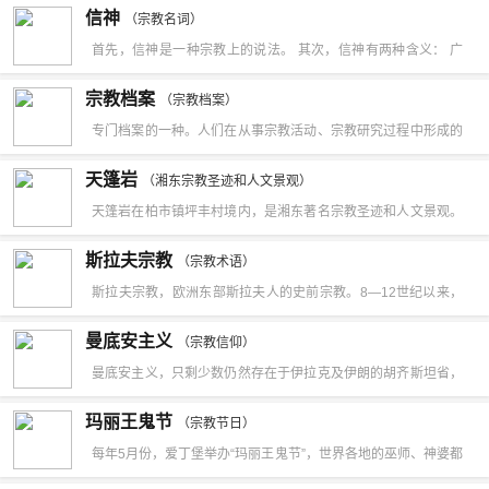
无畏观音、大光普照观音、天人丈夫观音、大梵深远观音。2．
到撒旦教。Aleister Crowley认为这个符号代表着对神恩的反驳
信神
掌，能随顺众生之所欲，满足其所愿，以便其修法。《金刚顶瑜
（宗教名词）
密教的六观音是千手观音、圣观音、马头观音、十一面观音、准
与对耶稣的神恩的远离。因此，这个符号变得在重金属，黑金
首先，信神是一种宗教上的说法。 其次，信神有两种含义： 广
伽略述三十七尊心要》中说：“次当礼南方福德聚宝生如来。想持
提观音、如意轮观音。3．以六观音分配于六道。
属，死亡金属等音乐场景中非常流行（特别是一些乐队如
义上是指相信超自然力量的存在，在精神上皈依某种宗教，认同
摩尼宝瓶，想与一切如来灌顶，即虚空藏菩萨执摩尼宝珠，成满
宗教档案
（宗教档案）
Danzig、Dimmu BorgirSatyricon、Deicide、King Diamond和
其宗教核心内容中所涉及——天地万物的创造者和伟大导师死后
一切众生所求愿。由于福德聚功德无量无边，赫奕威光所求愿
专门档案的一种。人们在从事宗教活动、宗教研究过程中形成的
Gorgoroth的队员用大逆十字垂饰装饰他们）。Deicide乐队的代
的精神依然存在，并以此为人生指引。首先，信神是一种宗教上
满，此乃宝生如来部所摄，即平等性智。”一般来说， 宝生佛常
档案。主要包括宗教管理档案、宗教活动档案、宗教研究档案、
表人物Glen Benton在他的前额烫了一个逆十字。但实际上撒旦
天篷岩
的说法。
（湘东宗教圣迹和人文景观）
现衣着黄色、座于骏马背负的莲台之像，因“马”代表世间吉祥奋
宗教建筑档案和宗教界专家学者档案等。对了解宗教发展规律、
教的标志是双圈加五角星。天主教第264任教宗若望·保禄二世访
天篷岩在柏市镇坪丰村境内，是湘东著名宗教圣迹和人文景观。
疾之宝物，故马座属宝部之座。藏传佛教的佛像造型极为丰富多
进行历史研究、促进社会文化建设具有重要的作用。
问以色列期间，一幅以圣伯多禄十字为背景的他的照片在因特网
岩下有两洞：一名风洞，一名雨洞。均深不可测。传说雨洞中长
彩，有慈眉善目、面貌安详的显宗佛像；凶神恶煞、多首多臂的
斯拉夫宗教
（宗教术语）
上广泛传播，煽动性地宣传天主教是和撒旦教有关系的。
住一条神龙，主宰晴雨。旧时，每逢天旱，邻近农民便在农历六
密宗佛像；妩媚动人的度母像；面目狰狞的佛母像；极美与极
斯拉夫宗教，欧洲东部斯拉夫人的史前宗教。8—12世纪以来，
月十三日(传说这一天是龙王老爷的生日)敲锣打鼓、狂舞龙灯，
丑、极善与极恶的众神聚居在一起，形成一个多彩多姿、反差强
斯拉夫人各族先后全部基督教化，原有宗教未留下任何文字典
曼底安主义
去天篷岩“惊龙”。人们在雨洞中朝拜，鸣炮放铳。神龙受到惊
（宗教信仰）
烈的众佛神世界。佛像的产地有印度、尼泊尔、克什米尔、斯瓦
籍，仅在民间传说和考古发掘中可见一些踪迹。信仰一位创造雷
曼底安主义，只剩少数仍然存在于伊拉克及伊朗的胡齐斯坦省，
吓，急忙翻身，就会下雨。据传，这一作法也十分灵验。风洞有
特等，也有汉地造像，但多数为西藏本地造像。公元14—16世
和各种事物的高位神，各族所用名称不一， 常以牲畜献祭。此外
“曼底安”（Mandā d-Heyyi）大约解释为“生命的知识”。曼底安主
神司风，不可惊动。惊动就会产生狂风，飞沙走石，惊人心魄。
纪，西藏的佛像风格已逐步成熟，到了公元15世纪，无论是西藏
玛丽王鬼节
还有太阳神达兹波格(Da-zbog)、火神斯瓦罗兹克(Svarozic)和战
（宗教节日）
义，只剩少数仍然存在于伊拉克及伊朗的胡齐斯坦省，“曼底安”
少有人进。
的造像艺术还是造像工艺都达到了高峰。
每年5月份，爱丁堡举办“玛丽王鬼节”，世界各地的巫师、神婆都
神斯凡特维德(Svantevit)，后者的神殿遗迹已在德国的阿尔科纳
（Mandā d-Heyyi）大约解释为“生命的知识”。曼底安主义的来
会聚集于此，交流通灵的经验。据说17-18世纪时，黑死病肆虐