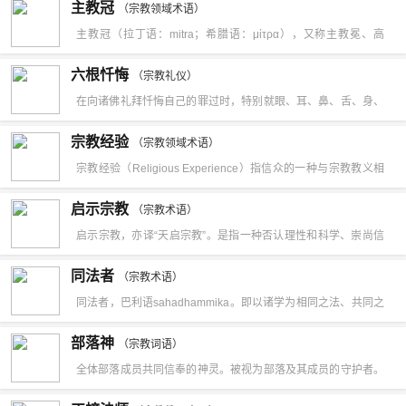
主教冠
了新造的人，新起初，新生活或耶稣属神的等，意思是耶稣帮助
（宗教领域术语）
语，源于象雄雍仲本教对于“箭神”的崇拜，是一种用五色丝带绞
主教冠（拉丁语：mitra；希腊语：μίτρα），又称主教冕、高
神创造了亚当和夏娃。有一段经文常常被误用于支持该教义，即
缠装饰的彩箭。阿里藏族家庭都要供奉。
冠，法冠或礼冠，是天主教、东正教、圣公宗高级神职人员如主
约翰福音8：58说的："还没有亚伯拉罕就有了我"。但希腊文说
六根忏悔
（宗教礼仪）
教或大主教在宗教仪式上戴的帽子。天主教教宗除了小瓜帽、绒
的是耶稣的资历高于亚伯拉罕，而不是在时间上优先。英语版更
在向诸佛礼拜忏悔自己的罪过时，特别就眼、耳、鼻、舌、身、
帽以及自被若望·保禄一世放弃的三重冕外，亦会戴主教冠。主教
确切"还没有了亚伯拉罕我是”(英语"I am")而不是"就有了我"(英
意六根，一一忏悔罪障。大乘经论中所说的忏悔，其特色在于伴
宗教经验
冠顶部是尖形的，象征五旬节圣灵的火舌。本笃十六世的牧徽上
（宗教领域术语）
语"I was")。如果要说耶稣在亚伯拉罕出生之前就预先存在了的
以拜及其他行仪，以忏悔罪障。六根忏悔即其中之一种。关于六
宗教经验（Religious Experience）指信众的一种与宗教教义相
弃用教皇冠而用了主教冠，并附加代表教皇的羊毛披带
话，在希腊文里应当使用英语的"I was"而不是"I am"。当然耶稣
根忏悔，《分别经》以六根为六欺，又有《文殊悔过经》的六根
关的体验，这种体验常被视为宗教信仰产生的直接来源。美国近
（Pallium）。
确实始终存在于神的思想里，这一点我们从希腊语和英语中都称
启示宗教
悔过、《现在贤劫千佛名经》的六根忏悔等，但最具代表性的是
（宗教术语）
代实用主义心理学家詹姆斯在其名著《宗教经验种种》中，其认
为羔羊的启示录13：8中可以看出来，耶稣"自创世起就是被杀之
启示宗教，亦译“天启宗教”。是指一种否认理性和科学、崇尚信
——依据《观普贤菩萨行法经》及其忏法、行法类，对六根所作
为宗教经验是心理意识对一种精神的东西的实在性所作的严肃、
羔羊”—虽然这一点在两种汉语版本中模糊不清。
仰，或认为理性必须服从信仰，而信仰又来自神圣启示的宗教派
的忏悔法。该经云（大正9·390c）：“普贤菩萨为于行者，说六
同法者
庄重的反应，而宗教就是个人与其所认为的神圣对象保持关系所
（宗教术语）
别和思潮。“启示”一词来自拉丁文revelare，原意为“显露”、“揭
根清净忏悔之法，如是忏悔，一日至七日。以诸佛现前三昧力
同法者，巴利语sahadhammika。即以诸学为相同之法、共同之
发生的经验和行为。
去面纱”。这里指披露那些仅凭理性不可能获得的真理。启示有自
故，普贤菩萨说法庄严故，耳渐渐闻障外声，眼渐渐见障外事，
法故，称为同法者。佛陀的僧俗弟子可以分为七众：比库
部落神
然启示和超自然启示，前者指理性通过自然获得的启示，后者指
（宗教词语）
鼻渐渐闻障外香，广说如妙法华经。
(bhikkhu)、比库尼(bhikkhunã)、在学尼(sikkhamànà)、沙马内
全体部落成员共同信奉的神灵。被视为部落及其成员的守护者。
通过文字或符号由上帝传达给我们的启示。基督教、犹太教信奉
拉(sàmaõera)、沙马内莉(sàmaõerã)、近事男(upàsaka)和近事
有时还被视为部落成员的共同始祖，并与部落起源的神话传说联
的《圣经》被认为是上帝启示的记录，它是信仰的基石，知识的