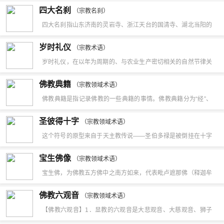
加持节”，是色拉寺独有的宗教节日，至今已延续几百年。每年藏
四大名刹
（宗教名刹）
历12月27日，作为藏历新年前最后一个盛大的宗教节日。按照惯
四大名刹指山东济南的灵岩寺、浙江天台的国清寺、湖北当阳的
例，每年“色拉崩钦”都将持续24小时。数以万计的藏传佛教信众
玉泉寺和江苏南京的栖霞寺。灵岩寺位于济南市长清区万德镇，
岁时礼仪
们纷纷来到拉萨北郊的色拉寺朝拜，希望能瞻仰并得到珍藏于该
（宗教术语）
被誉为四大名刹之首，地处泰山西北，始建于东晋，于北魏孝明
岁时礼仪，在以年为周期的、与农业生产密切相关的自然节律关
寺一柄神奇的金刚杵的加持，祈求来年平安顺愿。
帝正兴元年开始重建，至唐代达到鼎盛。明代文学家王世贞有“登
节点举行的、维护或肯定自然界神圣秩序的仪式。如在元旦、清
佛教典籍
泰山不至灵岩不成游”之说。寺内千佛殿藏有四十罗汉泥塑，其中
（宗教领域术语）
明、夏至、秋分、冬至、除夕等较为重要岁时举行的仪式。在某
佛教典籍是指记录佛教的一些典籍的事情。佛教典籍分为“经”、
三十二座制作于宋代，八座作于明代，被梁启超称为“海内第一名
些仪式中， 除程式化的象征行为外，还宣讲世界创生神话等。
“律”、“论”三藏。
塑”。辟支塔始建于宋淳化五年（994年），竣工于嘉祐二年
圣彼得十字
（宗教领域术语）
（1057年），位于千佛殿西北，为八角九层楼阁式砖塔，高55.7
这个符号的原型来自于天主教传说——圣伯多禄是被倒挂在十字
米。墓塔林是唐代以来埋葬历代灵岩寺住持高僧的地方，塔林中
架上钉死，因为他觉得他不配和耶稣以同样的方式钉死（正
宝生佛像
（宗教领域术语）
共有墓塔167座，墓志铭、石碑81幢。
挂）。亚历山大学者俄利根是第一个报道出圣彼得是倒挂钉死
宝生佛，为佛教五方佛中之南方如来，代表毗卢遮那佛（释迦牟
的，圣伯多禄请求以这种方式遭受痛苦。象征圣伯多禄十字通常
尼佛的法身）的“平等性智”，也代表佛法微妙之德，亦即在佛法
佛教六观音
与两个钥匙一起用，象征天堂的钥匙。一些天主教会使用这个符
（宗教领域术语）
圆满中，得到无量福德、珍宝，故曰“宝生”。《守护国界主陀罗
【佛教六观音】1．显教的六观音是大悲观音、大慈观音、狮子
号来代表“谦逊”和“毫不配与耶稣相比”。圣伯多禄十字也经常联系
尼经》中说，宝生佛手印为满愿印，即左手持衣角当心，右手仰