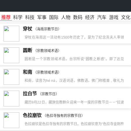
推荐
科学
科技
军事
国际
人物
数码
经济
汽车
游戏
文化
穿杖
（海南宗教节日）
穿杖在海南这一活动有1500年历史了，是为了纪念冼夫人率领
10万俚人平定海南的，因为到达的时间不同，所以军期时间是不
圆断
（宗教领域术语）
同的。穿杖是村民们用一条手指般粗、几米长的“银针”，往脸颊
圆断是一个宗教领域术语。台宗所说“圆教之断惑”。即了达见
一穿而过。
思、尘沙、无明等三惑体无差别，而远离与圆妙、圆满、惑智、
和南
（宗教领域术语）
一如之理，断相违之妄念为圆断，此系初住以上菩萨之断惑妙方
和南，读音为hé ná，汉语词语，佛教语。佛门称稽首﹑敬礼为
法。
和南。佛教语。佛门称稽首﹑敬礼为和南。
拉白节
（宗教节日）
藏历9月22日，藏族信教群众迎来一年一度的宗教节日－－“拉波
堆庆”，即“拉白”节或“降神节”。
色拉崩钦
（色拉寺独有的宗教节日）
色拉崩钦是色拉寺独有的宗教节日。色拉崩钦意为“色拉寺金刚杵