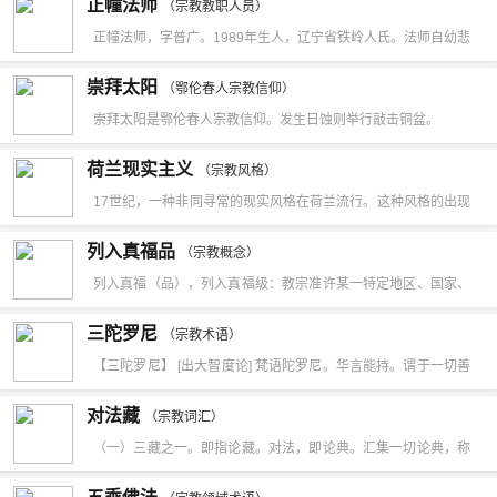
正幢法师
女(upàsikà)，称为“七同法者”。或者把前面五类出家众称为“五同
（宗教教职人员）
系在一起。
依据。启示宗教有漫长的发展历史。教父德尔图良否认理性和科
正幢法师，字普广。1989年生人，辽宁省铁岭人氏。法师自幼悲
法者”(pa¤ca sahadhammikà)。又或者因比库与比库一起行共同
学，认为只有靠灵魂心悦诚服地信仰上帝，与上帝相感应，才能
世悯人、心怀出尘之志。10岁皈依佛门，13岁深感世事无常，依
之法、修相同之学故为同法者；比库尼与比库尼等亦因所学之戒
崇拜太阳
（鄂伦春人宗教信仰）
获得关于上帝的知识和真理。奥古斯丁认为世界上的一切都是上
长春北普陀寺上成下兴大和尚剃度出家。2007年在黑龙江省大庆
法相同而为同法者。
崇拜太阳是鄂伦春人宗教信仰。发生日蚀则举行敲击铜盆。
帝预先安排好的，故对世界的认识不能靠理性，只能靠灵魂对上
市净觉寺，依广宗堂上上照下元大和尚座下，受具足戒。
帝的爱，靠神秘的后示之光的照耀来达到，理性只能去理解或解
荷兰现实主义
（宗教风格）
释信仰和天意。教父学的启示思想为经院哲学继承，安瑟伦认为
17世纪，一种非同寻常的现实风格在荷兰流行。这种风格的出现
每个人心中存在的绝对完善的上帝观念就是启示真理，并提出“信
有许多原因，主要是上一个世纪发生的宗教个名，确立了新教为
列入真福品
（宗教概念）
仰而后理解”，认为对《圣经》等启示真理首先要信仰它，然后再
天主教的主要流派。宗教和政治的不稳定因素，致使低地国家分
列入真福（品），列入真福级：教宗准许某一特定地区、国家、
逐步去理解它，理性的任务只是认识上帝，论证教义，回答人们
为两个民族，弗兰德斯继续保持天主教信仰和保皇派身份，而荷
教区或修会团体，以真福之名，并以公众敬礼方式－包括纪念弥
在宗教教义上的质疑，使理性完全依附于信仰。
三陀罗尼
兰则成为共和国以及新教的中心。
（宗教术语）
撒，来荣耀某位圣德非凡、荣升天国（或为主殉道）的人。旨在
【三陀罗尼】 [出大智度论] 梵语陀罗尼。华言能持。谓于一切善
让後人师法其芳踪，或求其代祷。是列入圣品的前奏（法典
法。能持令不散不失也。又翻总持。谓持善不失。持恶不生也。
对法藏
1187）。参阅canonization。
（宗教词汇）
一闻持陀罗尼谓得此陀罗尼者。于一切语言诸法。耳之所闻。皆
（一）三藏之一。即指论藏。对法，即论典。汇集一切论典，称
不忘失。是名闻持陀罗尼。二分别陀罗尼谓得此陀罗尼者。于一
为对法藏。（二）即世亲所造之俱舍论。梵名阿毗达磨俱舍，译