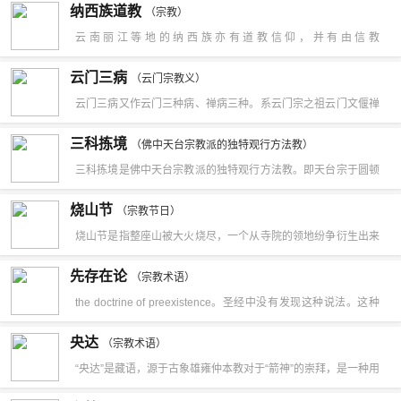
(Arkona)发掘出土；传说该神有白色战马，并佩有马蹬、辔头和
纳西族道教
源已经无从稽考，它是以施洗约翰为信仰的主要对象，亦着重浸
（宗教）
欧洲，爱丁堡也死了很多人。为了控制病情，当局另盖新城，并
宝剑，还有三百兵马侍从。此外还有无数较小神灵和精灵。有庙
云 南 丽 江 等 地 的 纳 西 族 亦 有 道 教 信 仰 ， 并 有 由 信 教
礼。除了部份与基督教吻合外，他们不相信摩西、耶稣或穆罕默
把病人全部集中在旧城区，不给他们食物和水，让他们自生自
堂崇拜和拜火的仪式。有主持定期祭献和占卜的祭司。相信人死
群 众 组 成 的 洞 经 会 组 织 。 洞 经 会 以 宣 讲 《 文 昌 大 洞
德。他们的信仰及修行与那些信仰对象所提倡的并不相同，因而
云门三病
灭。这些人全部病死于此，从此“冤魂不散”。
（云门宗教义）
后灵魂继续生活，既可逗留于墓中或坟墓附近，也可前去精灵驻
仙 经 》 而 得 名 。 入 会 者 要 向 文 昌 帝 君 磕 头 宣 誓 履 行
必须分清。大量曼底安经典的原稿依然存在，就如《Genzā
云门三病又作云门三种病、禅病三种。系云门宗之祖云门文偃禅
地。遗体不论土葬、火葬，皆有陪葬物入墓，间或还用活人殉
作 为 其 弟 子 的 义 务 和 责 任 。洞 经 会 每 年 定 期 在 各 地 文
Rabbā》相信是早于2世纪的手抄本；另外亦有《Qolastā》（即
师所指佛道修行上所犯之三种弊病，即：未到走作、已到住着、
葬。
三科拣境
昌 宫 、 武 帝 庙 或 私 宅 庭 院 张 挂 神 像 ， 设 坛 做 会 ， 祭
（佛中天台宗教派的独特观行方法教）
祈祷圣典）及《施洗约翰记》。
透脱无依。出自《佛学大辞典》。指修行未达悟境，仍停滞于相
三科拣境是佛中天台宗教派的独特观行方法教。即天台宗于圆顿
元 始 天 尊 、 太 上 老 君 、 玉 皇 大 帝 、 文 昌 帝 君 、 关 圣
对分别之迷妄中。
止观十境中的第一阴入界境，拣出五阴、十二入、十八界等三科
帝 君 等 大 批 道 教 尊 神 ， 以 及 少 量 佛 教 菩 萨 和 儒 家 圣
烧山节
（宗教节日）
之境以明观境。其拣境的次第，系先舍十八界、十二入而取五
贤 。 洞 经 会 以 音 乐 伴 奏 方 式 演 唱 1 0 多 部 经 典 。 这 种
烧山节是指整座山被大火烧尽，一个从寺院的领地纷争衍生出来
阴；其次于五阴中拣去色、受、想、行等前四阴，而取第五识
音 乐 称 为 「 洞 经 音 乐 」 。 洞 经 音 乐 从 本 质 上 说 是 道
的迎新活动，1月的第二个周日奈良若草山、奈良市春日野町。
先存在论
阴；于识阴中又拣去眼、耳、鼻、舌、身等前五识，而取第六
（宗教术语）
教 音 乐 的 一 部 分 ， 但 也 融 会 了 当 地 的 民 族 音 乐 。 闻
海拔342米、过去曾是火山的若草山又名“三笠山”。烧掉整座山
the doctrine of preexistence。圣经中没有发现这种说法。这种
识；又于第六识中拣去善恶之识，而取悠悠之无记识；后从心
名 于 世 的 「 丽 江 古 乐 」 即 属 于 洞 经 音 乐 ， 其 曲 调 颇
的“烧山节”迎新活动通常在举办。
流行的教义在二世纪发展起来，并在三世纪和四世纪归入三位一
王、心所中拣去心所，而取心王，作为观境。
具 飘 逸 道 韵 。
央达
（宗教术语）
体教义。该信仰的主要原因是不能认识到圣经里有两种创造，旧
“央达”是藏语，源于古象雄雍仲本教对于“箭神”的崇拜，是一种用
约圣经中的旧创造和新约圣经中的新创造。因此将耶稣说成参与
五色丝带绞缠装饰的彩箭。阿里藏族家庭都要供奉。“央达”是藏