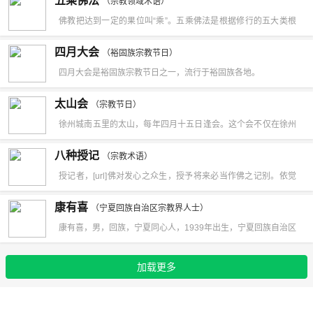
五乘佛法
切众生。一切诸法。分别不错。是名分别陀罗尼。三入音声陀罗
（宗教领域术语）
作对法藏。对法，指六足、发智等诸论；藏，指俱舍论。以俱舍
佛教把达到一定的果位叫“乘”。五乘佛法是根据修行的五大类根
尼谓得此陀罗尼者。闻一切众生恶言骂詈。心不憎恨。闻一切众
论含摄六足论、发智论等之妙义，故称之为对法藏。俱舍论卷一
性建立的五层台阶，标示着修行所能达到的五种果位。其中，乘
生善言赞叹。心不摇动。是名入音声陀罗尼。
四月大会
（大二九·一中）：‘由彼对法论中胜义入此摄故，此得藏名。
（裕固族宗教节日）
“五戒”法，生于人间的叫“人乘”；乘“十善”法，生于天上的叫“天
四月大会是裕固族宗教节日之一，流行于裕固族各地。
乘”；乘“四谛”法而证“阿罗汉”果的，叫“声闻乘”；乘“十二因缘”法
太山会
而证“辟支佛”果的，叫“缘觉乘”；乘“六度、四摄”法而达到成佛之
（宗教节日）
徐州城南五里的太山，每年四月十五日逢会。这个会不仅在徐州
果的，叫“菩萨乘”。根据修行者所处境界的不同，可分为世间法
算是最大，周围数百里之内，亦无大于此会者。除徐属八县外，
和出世法。
八种授记
（宗教术语）
鲁南、豫东、皖北一带的善男信女多来此进香。更有人赶来买卖
授记者，[url]佛对发心之众生，授予将来必当作佛之记别。依觉
物品。因麦收将近，农民购置农具，城里人置办夏令用品以及各
知与否，分为八种。授记者，[url]佛对发心之众生，授予将来必
康有喜
行各业的购物者，多汇于此。从四月初一起，善男信女们，有的
（宁夏回族自治区宗教界人士）
当作佛之记别。依觉知与否，分为八种，即：(一)己知他不知，
康有喜，男，回族，宁夏同心人，1939年出生，宁夏回族自治区
为了“挠头炉香”，天朦朦亮已到达山顶庙里焚香膜拜。从这天
发心而自发誓愿，未广及于人，未得四无所畏，未得善权故。
宗教界人士。康有喜在调解群众纠纷中，努力使宗教信仰与社会
起，即有百业人等来山下占地点，准备搭棚营业。据调查，清末
(二)众人尽知己不知，发心广大，得无所畏，得善根故。(三)己众
加载更多
主义法制相适应，坚持把回族群众教人行善、公平诚信的优秀民
民初此会甚盛，自初五人即渐多，直到二十日，会期相延半月之
俱知，位在七地得无畏，得善权，得空观故。(四)己众俱不知，
族品德和社会公德、国家政策、法律法规及当地民俗民风结合起
久。过二十以后，仍稀疏有人。太山庙名为“碧霞宫”，供太山奶
未入七地，未得空观之无著行故。(五)近觉远不觉，诸根具足不
来，施德为民，造福乡泽。1997年，调解了信教群众因为聘请阿