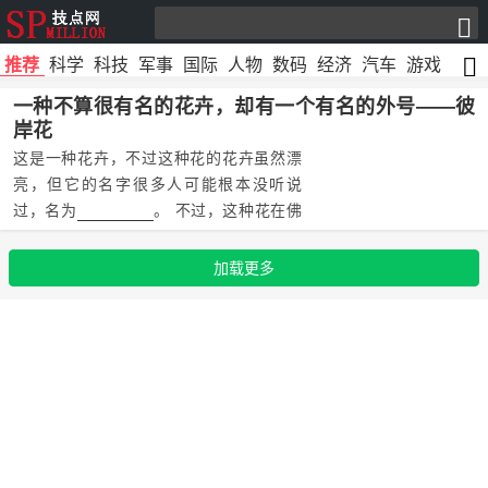
推荐
科学
科技
军事
国际
人物
数码
经济
汽车
游戏
文化
一种不算很有名的花卉，却有一个有名的外号——彼
岸花
这是一种花卉，不过这种花的花卉虽然漂
亮，但它的名字很多人可能根本没听说
过，名为
。 不过，这种花在佛
教当中还有另一个响亮的名字——彼岸
花。 这种花有个特点，开花不长叶，长叶
加载更多
不开花，花叶两不相见，因此象征“生生世
世永不相见”。 这种花主要有4种颜色，分
别为白色、血红色、黄色和桃红色。其
中，血红色的一般被认为是佛教中的曼珠
沙华，又名地狱花，是生长在三途河边的
接引之花，花香有魔力，能唤起死者生前
的记忆 ；白色的则一般被认为是佛经中的
曼陀罗华，象征“无尽的思念，绝望的爱