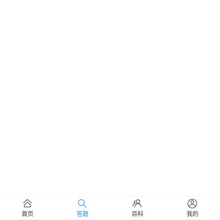
情，天堂的来信”；至于黄色和桃红色，因
为没有佛经记载，甚至被人们排除在了彼
岸花的定义之外，只被当成普通的
花。
首页
答题
百科
我的