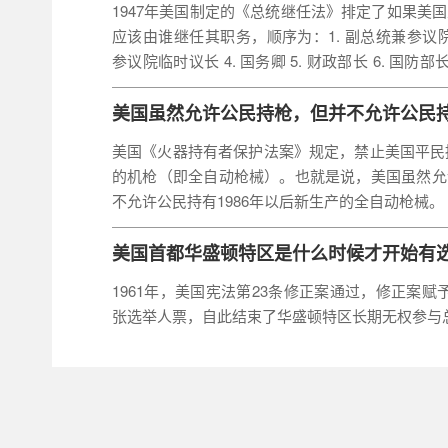
1947年美国制定的《总统继任法》排定了如果美
应该由谁继任其职务，顺序为：1. 副总统兼参议院议长
参议院临时议长 4. 国务卿 5. 财政部长 6. 国防部长 
源部长 9. 农业部长 10. 商务部长 11. 劳工部长 1
3. 住房与发展部长 14. 运输部长 15. 能源部长 16
美国虽然允许公民持枪，但并不允许公民
事务部长 18. 国土安全部长
美国《火器持有者保护法案》规定，禁止美国平民拥
的机枪（即全自动枪械）。也就是说，美国虽然允
不允许公民持有1986年以后新生产的全自动枪械。
美国首都华盛顿特区是什么时候才开始有
1961年，美国宪法第23条修正案通过，修正案赋
张选举人票，自此结束了华盛顿特区长期无权参与
世界上仅剩的3个依旧采用英制单位的国
利比里亚