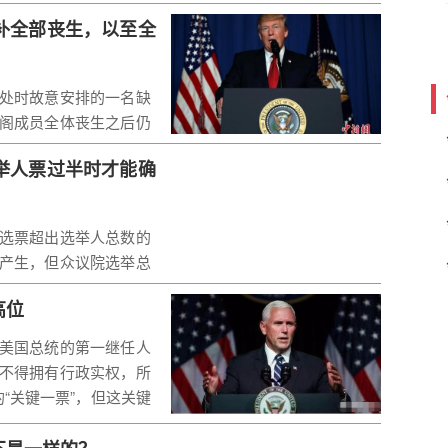
补全部丧生，以至全
处时故意安排的一名缺
阁成员全体丧生之后仍
为美利坚合众国代理总
举人票过半时才能确
制度主要会在美国总统发
会出席。
选票超出选举人总数的
产生，但众议院选举总
以此种方式选举总统的
高位
，并须取得所有州的过半
美国总统的第一继任人
不得拥有行政实权，所
“关键一票”，但这关键
能投下，所以一般也没什