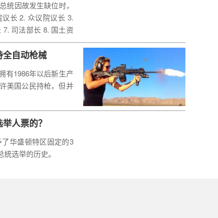
国总统因故发生缺位时，
 2. 众议院议长 3.
7. 司法部长 8. 国土资
2. 卫生与公众服务部长 1
. 教育部长 17. 退伍军人
持全自动枪械
有1986年以后新生产
许美国公民持枪，但并
选举人票的？
予了华盛顿特区固定的3
总统选举的历史。
家——美国、缅甸和