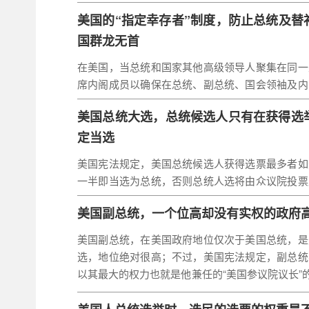
美国的“指定幸存者”制度，防止总统及替
国群龙无首
在美国，当总统和国家其他高级领导人聚集在同一
席内阁成员以确保在总统、副总统、国会领袖及内
有一名部长级官员能够依照《总统继任法案》成
美国总统大选，总统候选人只有在获得选
统，这一制度被称为“指定幸存者”。指定幸存者
表国情咨文时实施，因为届时美国几乎所有政要都
定当选
美国宪法规定，美国总统候选人获得选票最多者如
一半即当选为总统，否则总统人选将由众议院投票
统时应以州为单位投票，每州代表有1票表决权。
美国副总统，一个位高却没有实权的政府
法定人数为全国2/3的州各有1名或数名代表出席
数票始能当选。
美国副总统，在美国政府地位仅次于美国总统，是
选，地位绝对很高；不过，美国宪法规定，副总统
以其最大的权力也就是他兼任的“美国参议院议长”的
一票也就只能在参议院双方50票：50票的时候才
么用，所以说没有实权。