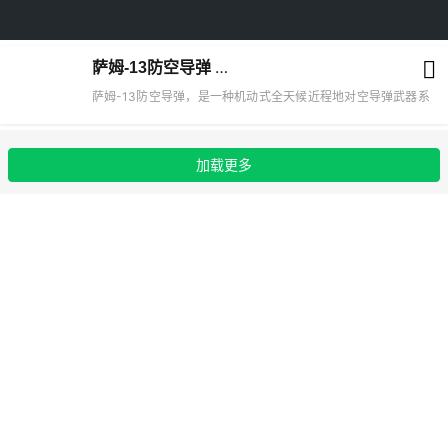
萨姆-13防空导弹
（一种机动式全天候近程地对空导弹武器系
萨姆-13防空导弹，是一种机动式全天候近程地对空导弹武器系
统。是在萨姆-9防空导弹的基础上改进的，但是改进后的萨
姆-13防空导弹作战空域更大，越野性能更好，抗红外干扰能力
加载更多
更强了。萨姆-13防空导弹其发展型号有：“箭-10M”(1979年服
役)，“箭-10M2”(1981年装备部队)，“箭-10M3”(1989年服役)，
“箭-10M4”。 它们全部使用轻装甲防护的履带牵引车，可通过
水障，弹药基数为8枚导弹（4枚直接装配到发射装置上，4枚备
用），全部用于为战斗中或行进中的摩托化步兵、坦克兵部队和
其它部队提供掩护，同时防护各种设施免遭敌方空袭兵器的打
击。