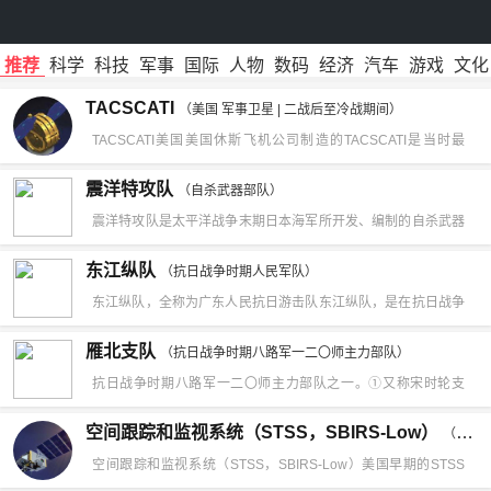
推荐
科学
科技
军事
国际
人物
数码
经济
汽车
游戏
文化
TACSCATI
（美国 军事卫星 | 二战后至冷战期间）
TACSCATI美国美国休斯飞机公司制造的TACSCATI是当时最
大、性能最强的通信卫星，它是在美国空军空间和导弹系统组织
震洋特攻队
（自杀武器部队）
的指导下，为美国国防部而设计的。发射于1969年2月9日在佛
震洋特攻队是太平洋战争末期日本海军所开发、编制的自杀武器
罗里达州，卡纳维拉尔角。结构特点使用情况结构特点它使用波
部队，于1944年中开始设计开发所谓的震洋艇。以三合板为船
东江纵队
音公司制造的陀螺仪。有效载荷能够在卫星主体旋转的同时一直
（抗日战争时期人民军队）
身，搭载丰田汽车引擎，在船首配置炸药，当发现敌方船只时，
东江纵队，全称为广东人民抗日游击队东江纵队，是在抗日战争
保持指向地球。这颗圆柱形卫星表面覆盖着太阳能电池板。在卫
将隐藏在海岸边格纳壕内的震洋艇滑出海面后，由驾驶员操纵驶
时期，中国共产党在广东省东江地区创建和领导的一支人民抗日
星顶端装有当时唯一的三天线系统阵列。这颗卫星的高强度信号
雁北支队
向敌方船只，以撞击方式引爆炸药完成自杀攻击。震洋特攻队是
（抗日战争时期八路军一二〇师主力部队）
军队。1943年12月2日，中国共产党在广东人民抗日游击总队基
能够被所有型号的终端所接收。 使用情况这颗试验卫星供美国陆
抗日战争时期八路军一二〇师主力部队之一。①又称宋时轮支
太平洋战争末期日本海军所开发、编制的自杀武器部队，于1944
础上扩编成立广东人民抗日游击队东江纵队。曾生任司令员、尹
海空三军使用，用来测试使用同步卫星来进行战场机动部队、飞
队。抗日战争时期八路军一二〇师主力部队之一。1937年9月28
年中开始设计开发所谓的震洋艇。以三合板为船身，搭载丰田汽
空间跟踪和监视系统（STSS，SBIRS-Low）
林平任政治委员、王作尧任副司令员兼参谋长、杨康华政治部主
（美国 军事卫星 | 冷战后至今）
机和舰船战术通信的可行性。这颗卫星强大的传输能力能够支持
日，以三五八旅的七一六团第二营为基础所建，宋时轮任支队
车引擎，在船首配置炸药，当发现敌方船只时，将隐藏在海岸边
空间跟踪和监视系统（STSS，SBIRS-Low）美国早期的STSS
任。1945年，朱德同志在“七大”军事报告《论解放区战场》中将
许多用户同时接入。TAC
长。1938年5月下旬，宋时轮支队在河北省宛平西部与邓华支队
格纳壕内的震洋艇滑出海面后，由驾驶员操纵驶向敌方船只，以