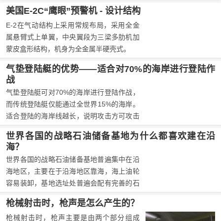
美国E-2C“鹰眼”预警机 - 设计结构
​​​​​​​​​​​​​​E-2在气动结构上采用常规布局，采用全金
属悬臂式上单翼，中央翼段为三梁多肋机加
蒙皮盒形结构，机身为全金属半硬壳式。
气垫登陆艇的优势——适合对70%的海岸进行登陆作
战
气垫登陆艇可对70%的海岸进行登陆作战，
而传统登陆艇仅能通过全世界15%的海岸。
适合登陆的海岸线越长，说明攻击方可攻击
的方案越多，而防守方需要防御的防线越
世界各国的战略石油储备基地为什么都喜欢建在沿
长。可以说，气垫登陆艇大大地降低了攻击
海？
的难度而提高了防御的难度。
世界各国的战略石油储备基地普遍集中在沿
海地区，主要在于沿海地区靠海，海上油轮
容易装卸，基地选址处普遍会配有完善的石
油加工链，能很好地消化这些石油储备。至
枪械射击时，枪声是怎么产生的？
于军事攻击，以现在的政治格局来看，这种
枪械射击时，枪声主要是由两个部分组成
事情基本上不太可能发生。