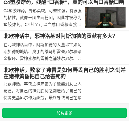
C4塑胶炸药，残酷“口香糖”，真的可以当口香糖口嚼
因归结到为北越军队提供补给的中国身上，
C4塑胶炸药，外形柔软，可塑性强，有很强
离间中越两国的关系，这项卑鄙的作战计划
的粘性，就像一团生面粉团，因此才被称为
被命名为“长子行动”。
塑胶炸药。C4甚至可以当成口香糖直接口
嚼，因此也被称为残酷"口香糖"。
北欧神话中，邪神洛基对阿斯加德的贡献有多大？
在北欧神话当中，阿斯加德的大量珍宝如阿
斯加德的城墙、奥丁的战马斯雷普尼尔和聚
金指环、雷神索尔的雷神之锤妙尔尼尔、弗
雷的金鬃野猪古林布尔斯提和神船斯基德布
北欧神话，败家子弗雷是如何弄丢自己的胜利之剑并
拉德尼尔、希芙漂亮的金发等都是因为洛基
在诸神黄昏把自己给害死的
的恶作剧获得的，可以说洛基对于阿斯加德
北欧神话，丰饶之神弗雷为了能娶到女巨人
的贡献非常巨大。
葛德，将自己的神剑胜利之剑送给了自己的
使者史基尼尔作为酬劳，最终导致自己在诸
神黄昏降临时，面对火之巨人苏尔特尔，只
能以鹿角与之战斗，最终死在了苏尔特尔的
加载更多
火焰大剑之下。