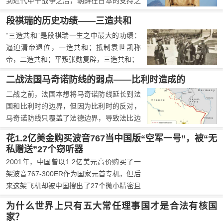
到近代甲午战争之后，朝鲜在日本的支持之
下断绝与中国的宗主国关系，改国号为“大
段祺瑞的历史功绩——三造共和
韩帝国”。不过，在明朝灭亡之后，朝鲜在
“三造共和”是段祺瑞一生之中最大的功绩：
于清朝的文书上使用的是清朝的年号，但私
逼迫清帝退位，一造共和；抵制袁世凯称
下还是使用明朝年号。
帝，二造共和；平叛张勋复辟，三造共和；
二战法国马奇诺防线的弱点——比利时造成的
二战之前，法国本想将马奇诺防线延长到法
国和比利时的边界，但因为比利时的反对，
马奇诺防线只覆盖了法德边界，导致法比边
界的阿登高地成为了马奇诺防线的薄弱点，
花1.2亿美金购买波音767当中国版“空军一号”，被“无
最终被德国利用成为德军进攻法国的突破
私赠送”27个窃听器
口。
2001年，中国曾以1.2亿美元高价购买了一
架波音767-300ER作为国家元首专机，但后
来这架飞机却被中国搜出了27个微小精密且
由卫星操控的窃听器，这直接导致了中国的
为什么世界上只有五大常任理事国才是合法有核国
“空军一号”计划流产。从此，我国也不再采
家？
购国家领导人专用的“行政专机”，而是临时