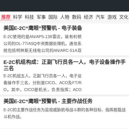
推荐
科学
科技
军事
国际
人物
数码
经济
汽车
游戏
文化
美国E-2C“鹰眼”预警机 - 电子装备
E-2C使用的是AN/APS-138雷达，装有利顿
公司的OL-77/ASQ中央数据处理机，通信系
统包括柯林斯无线电公司的AN/ARC-51A双
向超高频电台。
E-2C机组构成：正副飞行员各一人，电子设备操作手
三名
E-2C机组五人，正副飞行员各一人，电子设
备操作手三名，分别是CICO、ACO及FT/R
O。其中，CICO是机长，负责指挥；ACO
负责指挥空中拦截任务；FT/RO为雷达操作
美国E-2C“鹰眼”预警机 - 主要作战任务
员，兼机上维护工程师。
E-2C的主要作战任务为监视威胁航母战斗群的各种目标、指挥舰载战
斗机作战。