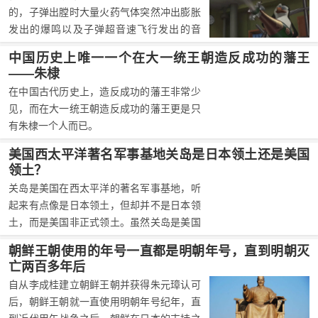
的，子弹出膛时大量火药气体突然冲出膨胀
发出的爆鸣以及子弹超音速飞行发出的音
爆。其中，前者为枪声的最主要组成部分。
中国历史上唯一一个在大一统王朝造反成功的藩王
——朱棣
在中国古代历史上，造反成功的藩王非常少
见，而在大一统王朝造反成功的藩王更是只
有朱棣一个人而已。
美国西太平洋著名军事基地关岛是日本领土还是美国
领土？
关岛是美国在西太平洋的著名军事基地，听
起来有点像是日本领土，但却并不是日本领
土，而是美国非正式领土。虽然关岛是美国
非正式领土，但是在关岛出生的人却能够自
朝鲜王朝使用的年号一直都是明朝年号，直到明朝灭
动获得美国公民资格。
亡两百多年后
自从李成桂建立朝鲜王朝并获得朱元璋认可
后，朝鲜王朝就一直使用明朝年号纪年，直