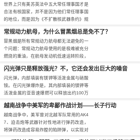
世界上只有美苏英法中五大常任理事国才是
从国航租用。
合法有核国家，并不是因为他们常任理事国
的地位，而是因为《不扩散核武器条约》规
定只有在1967年01月01日前制造并爆炸核
常规动力航母，为什么冒黑烟总是免不了？
武器或其他核爆炸装置的国家，才是“有核
冒黑烟是所有常规动力航母都无法避免的一
武器国家”，即可以合法拥有核武器的国
个问题：常规动力航母使用的是极难被充分
家，而世界上正好只有美苏英法中在这个时
燃烧的重油，在航母发动机低速运转阶段，
间点之前完成了核武器的研发。
燃油燃烧不充分，冒黑烟几乎是不可避免
闪光弹只是释放强光？不，它还会发出巨大的噪音
的，燃气轮机有时候也会冒烟，只是浓度相
闪光弹，内部填装有镁钾等活泼金属与硝酸
对而言低一些罢了。
铵。在闪光弹爆炸是，其内部填装的镁钾等
活泼金属的亚音速爆燃可以释放出约100万
坎德拉的剧烈强光，而硝酸铵爆炸则会发出
越南战争中美军的卑鄙作战计划——长子行动
170-180分贝的强大噪音。
越南战争中，美军曾对北越军队常用的AK4
7、迫击炮等武器针对性地进行弹药改造，
将弹药改造成容易炸膛的陷阱弹，以实现对
北越军队的心理造成强大的负担，同时将原