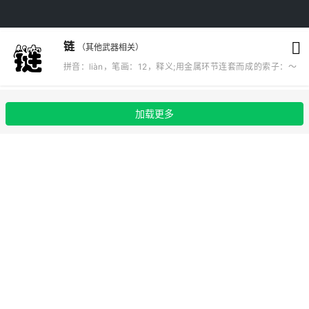
链
（其他武器相关）
拼音：liàn，笔画：12，释义;用金属环节连套而成的索子：～
子。～轨（履带）。项～。锁～。～式反应；计量海洋上距离的
长度单位，十分之一海里为一链，合185.2米。
加载更多