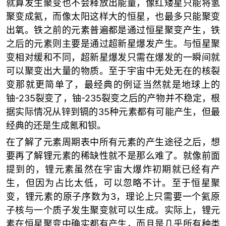
就算发生聚变也不会释放出能量，像红矮星只能将氢
聚变成氦，而像太阳这样大的恒星，也最多只能聚变
出氧。铁之前的元素普遍都是通过恒星聚变产生，铁
之后的元素则主要是通过超新星爆发产生。与恒星聚
变相对缓和不同，超新星爆发只需在爆发的一瞬间就
可以聚变出大量的物质。至于宇宙中无处无在的核裂
变那就更简单了，最经典的例证当然就是地球上的
铀-235裂变了，铀-235裂变之后的产物并不稳定，根
据实际情况从锌到镉的35种元素都有可能产生，但最
经典的还是生成氪和钡。
在了解了元素周期表中所有元素的产生途径之后，想
要再了解锂元素的稀缺性就不是那么难了。就像前面
提到的，锂元素虽然在宇宙大爆炸初期就已经有产
生，但因为占比太低，可以忽略不计。至于恒星聚
变，锂元素的原子序数为3，理论上只需要一个氦原
子核与一个质子发生聚变就可以生成。实际上，锂元
素在恒星聚变中确实都有产生，而且是几乎所有种类