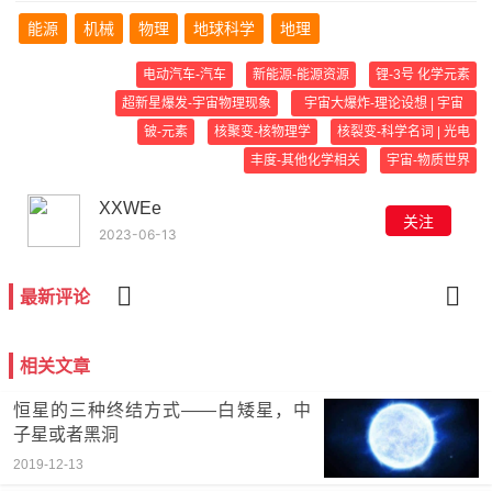
能源
机械
物理
地球科学
地理
电动汽车-汽车
新能源-能源资源
锂-3号 化学元素
超新星爆发-宇宙物理现象
宇宙大爆炸-理论设想 | 宇宙
大事件
铍-元素
核聚变-核物理学
核裂变-科学名词 | 光电
丰度-其他化学相关
宇宙-物质世界
XXWEe
关注
2023-06-13
最新评论
相关文章
恒星的三种终结方式——白矮星，中
子星或者黑洞
2019-12-13