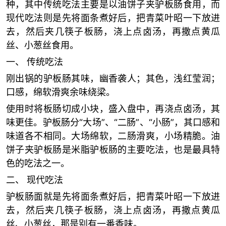
种，其中传统吃法主要是以油饼子夹驴板肠食用，而
现代吃法则是先将面条煮好后，把青菜叶昭一下放进
去，然后夹几筷子板肠，浇上点卤汤，再撒点黄瓜
丝、小葱丝食用。
一、 传统吃法
刚出锅的驴板肠其味，幽香袭人；其色，浅红莹润；
口感，绵软滑爽余味绕梁。
使用时将板肠切成小块，盛入盘中，再浇点卤汤，其
味更佳。驴板肠分“大场”、“二肠”、“小肠”，其口感和
味道各不相同。大场绵软，二肠滑爽，小场精脆。油
饼子夹驴板肠是米脂驴板肠的主要吃法，也是最具特
色的吃法之一。
二、 现代吃法
驴板肠面就是先将面条煮好后，把青菜叶昭一下放进
去，然后夹几筷子板肠，浇上点卤汤，再撒点黄瓜
丝、小葱丝，那是别有一番香味。