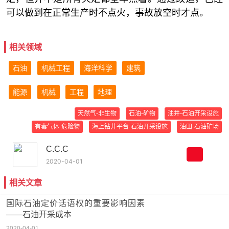
可以做到在正常生产时不点火，事故放空时才点。
相关领域
石油
机械工程
海洋科学
建筑
能源
机械
工程
地理
天然气-非生物
石油-矿物
油井-石油开采设施
有毒气体-危险物
海上钻井平台-石油开采设施
油田-石油矿场
C.C.C
2020-04-01
相关文章
国际石油定价话语权的重要影响因素
——石油开采成本
2020-04-01