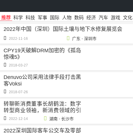
推荐
科学
科技
军事
国际
人物
数码
经济
汽车
游戏
文化
2022年中国（深圳）国际土壤与地下水修复展览会
·
广东
深圳市
2022-11-16
CPY19天破解DRM加密的《孤岛
惊魂5》
2018-03-27
Denuvo公司采用法律手段打击黑
客Voksi
2018-07-26
转聊新消费董事长胡鹤泷：数字
转型商业领袖，新消费领域的引
领者
·
湖南
长沙市
2022-12-14
2022深圳国际客车公交车及零部