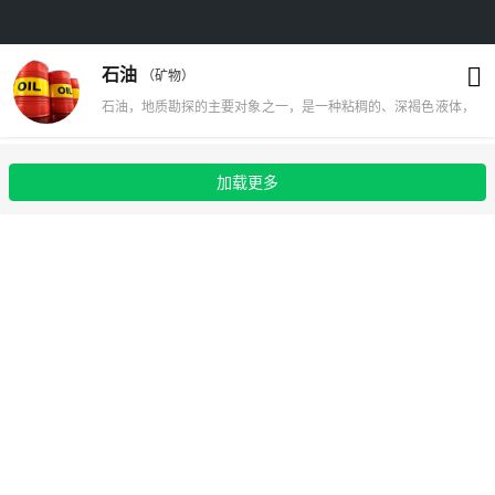
石油
（矿物）
石油，地质勘探的主要对象之一，是一种粘稠的、深褐色液体，
被称为 工业的血液 。地壳上层部分地区有石油储存。主要成分
是各种烷烃、环烷烃、芳香烃的混合物。石油的成油机理有生物
加载更多
沉积变油和石化油两种学说，前者较广为接受，认为石油是古代
海洋或湖泊中的生物经过漫长的演化形成，属于生物沉积变油，
不可再生;后者认为石油是由地壳内本身的碳生成，与生物无
关，可再生。石油主要被用来作为燃油和汽油，也是许多化学工
业产品，如溶液、化肥、杀虫剂和塑料等的原料。石油炼制过程
1吨约等于7桶，如果油质较轻(稀)则1吨约等于7.2 桶或7.3桶。
美欧等国的加油站，通常用加仑做单位，我国的加油站则用升计
价。