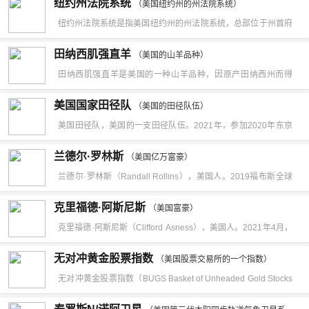
纽约州法院系统
（美国纽约州的州法院系统）
节，EPR由一个受电磁阀控制的比例旁通调压阀构成，工作压力
纽约州法院系统是指美国纽约州的州法院系统，总部位于州首府
为2～10MPa，响应时间为100ms。
奥尔巴尼。其分为三级：州上诉法院（纽约上诉法院）、中间上
田纳西肌强直羊
（美国的山羊品种）
诉法院（纽约最高法院上诉部门）、拥有普通管辖权的初审法院
田纳西肌强直羊是美国的一种山羊品种，因原产田纳西州而得
（纽约最高法院）和部分拥有有限管辖权的初审法院。
名。这种山羊与普通山羊表面上看没有区别，但却有一个特点：
美国国家田径队
（美国的田径队伍）
在遭遇危险时，普通山羊会惊慌逃窜，而这种山羊在惊慌中却会
美国田径队，美国的一支田径队伍。2021年，参加2020年东京
突然倒地不起，故也有人称它为“发昏羊”。
奥运会田径项目的比赛。2021年8月2日，哈利森在2020东京奥
兰德尔·罗林斯
（美国亿万富豪）
运会田径女子100米跨栏决赛中，以12.52的成绩，排名第2名。
兰德尔·罗林斯（Randall Rollins），美国人。2019福布斯全球
亿万富豪榜排名478位。兰德尔·罗林斯（Randall Rollins），美
克里福德·阿斯尼斯
（美国富豪）
国人。财富来源：防止虫害。
克里福德·阿斯尼斯（Clifford Asness），美国人。2021年4月，
福布斯全球富豪榜发布，克里福德·阿斯尼斯以14亿美元财富位
无对冲黄金股票指数
（美国股票交易所的一个指数）
列榜单第2141名。克里福德·阿斯尼斯（Clifford Asness），美
无对冲黄金股票指数（BUGS Basket of Unheaded Gold Stocks
国人。财富来源：资金管理。
Index）是美国股票交易所的一个指数，基准包含没有对一年半