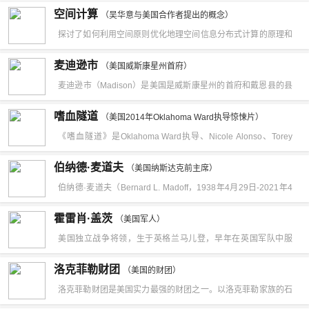
是：钙含量高，它的细度高达20000目，国产钙与之相比差几十
空间计算
（吴华意与美国合作者提出的概念）
倍，更容易被人体吸收和利用，我们都明白，补钙颗粒越小越容
探讨了如何利用空间原则优化地理空间信息分布式计算的原理和
易被人体吸收，当然光靠我们的咀嚼是不能实现的，主要是产品
方法。现代科学的研究依赖于地理上分布的空间数据的有效分析
麦迪逊市
利用了科学技术，把钙分子小到了几微米，更容易被溶解和吸
（美国威斯康星州首府）
和物理现象的大规模模拟。空间计算技术可以参照现实的物理世
麦迪逊市（Madison）是美国是威斯康星州的首府和戴恩县的县
收，它与CPP，D3为伍，更是加强了钙的吸收和利用。
界构建一个3D立体的数字世界。它是现实的物理世界与3D立体
治，亦为威斯康星大学主校区之所在地。2022年7月美国运动医
嗜血隧道
的数字虚拟世界之间的映射，以实现更广泛的应用和创新。在“空
（美国2014年Oklahoma Ward执导惊悚片）
学院联合一家基金会评出美国2022年度健身城市排行榜，位列排
《嗜血隧道》是Oklahoma Ward执导、Nicole Alonso、Torey
间定位”“空间计算”领域，自2017年起，利亚德虚拟动点已经沉淀
行榜第二的城市为威斯康星州麦迪逊。
Byrne等人参演的一部科幻惊悚片。
了包括光学计算、惯性计算、无标记点识别计算等多项空间计算
伯纳德·麦道夫
（美国纳斯达克前主席）
的算法技术，实现了包括肢体、手势、表情等多种人体空间计算
伯纳德·麦道夫（Bernard L. Madoff，1938年4月29日-2021年4
场景应用，以及体积面积、位置关系、形态大小等物体空间计算
月14日），出生于纽约，美国金融界经纪、伯纳德·麦道夫投资
霍雷肖·盖茨
（美国军人）
场景应用，是业内技术储备丰富的企业。
证券公司创立者，曾任纳斯达克主席，美国历史上最大的诈骗案
美国独立战争将领，生于英格兰马儿登，早年在英国军队中服
制造者，案发前是纳斯达克OMX集团提名委员会的一名成员。伯
役，1754-1763年在北美洲参加方法国-印第安战争，任少校，此
洛克菲勒财团
纳德·麦道夫操作的“庞氏骗局”诈骗金额超过600亿美元。2009年
（美国的财团）
后返回英格兰，1772年移居西弗吉尼亚地区，1775年被授予准
洛克菲勒财团是美国实力最强的财团之一。以洛克菲勒家族的石
6月29日，麦道夫因诈骗案在纽约被判处150年监禁。2021年4
将，任大陆军副司令，次年晋升少将。1777年任纽约州北部司