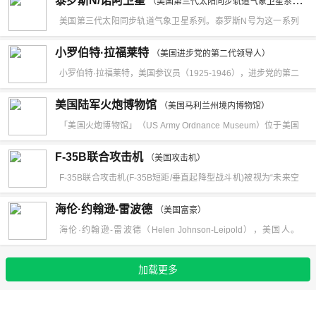
泰罗斯N/诺阿卫星
（美国第三代太阳同步轨道气象卫星系列）
后黄金产量进行对冲的黄金公司。黄金股票是股票市场中的板块
美国第三代太阳同步轨道气象卫星系列。泰罗斯N号为这一系列
分类，是黄金投资的延伸产品。黄金股票就是黄金公司向社会公
的原型卫星，以后几颗从诺阿6号按顺序命名。它与地球静止环
小罗伯特·拉福莱特
开发行的上市或不上市的股票，所以又可称为金矿公司股票。
（美国进步党的第二代领导人）
境业务卫星（GOES）等系列配合组成一个严密的全球天气监测
小罗伯特·拉福莱特，美国参议员（1925-1946），进步党的第二
网。卫星长3.7米，直径1.9米，发射重量约1400千克，太阳电池
代领导人。他的父亲是威斯康星州参议员老罗伯特·拉福莱特，母
美国陆军火炮博物馆
阵在最小光照下可提供420瓦功率，采用太阳同步轨道，倾角
（美国马利兰州境内博物馆）
亲是毕业于威斯康星大学法学院的第一位妇女贝勒·拉福莱特。小
「美国火炮博物馆」（US Army Ordnance Museum）位于美国
99°，高度约850千米，形状近似圆形，周期102分钟。由两颗卫
罗伯特在威斯康星大学学习三年后，因病退学；一年后在华盛顿
东岸的马利兰州，由美国陆军军部建于 1919 年，在 1924 年正
星同时观测，彼此相隔90°。
F-35B联合攻击机
特区成为父亲的私人助理。1930年与蕾切尔·威尔森·杨结婚，有
（美国攻击机）
式对外开放。这个博物馆主要是收藏在战场上掳获的外国军火，
F-35B联合攻击机(F-35B短距/垂直起降型战斗机)被视为“未来空
两个儿子，约瑟夫·奥登和博朗森·卡廷，本人也是一位进步党改
当然亦少不了由美国自行开放的各式火炮和战车等等。直到
战主力杀手”，是设计难度最大、性能最佳的机型。在美国主导、
革家，工作出色的威斯康星州参议员。
海伦·约翰逊-雷波德
1965 年，本地居民自己组织了一个免税的火炮博物馆基金会，
（美国富豪）
多国参与合作的“联合攻击战斗机”(JSF)开发计划里，JSF战机包
海伦·约翰逊-雷波德（Helen Johnson-Leipold），美国人。
作为管理及营运这家博物馆。再到了1970年代初，基金会就获得
括常规起降型F-35A、短距/垂直起降型F-35B和舰载型F-35C。
2019福布斯全球亿万富豪榜排名546位。海伦·约翰逊-雷波德
了全部的管理权。而美国火炮博物馆亦从此和美国军方或者是国
2007年12月18日，首架F一35B联合攻击战斗机在洛克希德·马
加载更多
（Helen Johnson-Leipold），美国人。财富来源：清洁产品。
防部再扯不上任何关系了。美国火炮博物馆分为内外两个展馆，
丁公司设在得克萨斯州沃斯堡工厂下线。日前，F-35B成功完成
外馆是一块占地25英亩（约101，000 平方米）的绿化公园，作
首飞，受到国际媒体的广泛关注。