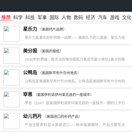
推荐
科学
科技
军事
国际
人物
数码
经济
汽车
游戏
文化
星乐力
（美国钙片品牌）
星乐力是著名的补钙第一品牌——美国乐力的儿童装，星乐力由
美国矿维公司生产，专业性补充儿童生长所需的钙及矿物质，在
美分报
（美国的报纸）
市场上销售的钙剂领导产品——美国乐力（复方氨基酸螯合钙）
1830年的费城，首次出现每份报纸只售货币最小单位1美分的报
系出同门。美国矿维在乐力的基础上经10年的临床研究，斥巨资
纸《美分报》，创办人康韦尔。这家报纸并不成功，但是随后便
公鸭岛
为儿童量身打造了星乐力氨基酸螯合钙，独特添加了木糖醇保护
（美国新罕布什尔州地名）
出现了一系列的美分报。19世纪以后，美国的工商业得到了相当
公鸭岛是美国新罕布什尔州地名。公鸭岛是美国新罕布什尔州的
牙齿，预防牙齿疾病，是儿童补钙的最佳食品！溶合多种成骨元
大的发展，各大港口和商业中心城市都有了日报，商业行情、航
岛屿，位于罗克兰县的哈拉尔王子海岸，处于翁古尔岛以北1.9
素；独创全新剂型——口崩片入口即溶，安全口服；采用独特甜
宰恩
运消息和其他各种经济新闻越来越占据着报刊的主要版面。由于
（美国伊利诺伊州莱克县的一座城市）
公里和内斯岛以西1.5公里的吕佐夫-霍尔姆湾东北部，现时由新
味剂——木糖醇，保障（出）长牙的健康；加以水果口味，孩子
宰恩（Zion）是美国伊利诺伊州莱克县的一座城市，面积21平方
印刷技术的多次改进，30年代的印刷成本大大下降，因而在
罕布什尔州州政府管理。
喜欢！氨基酸螯合钙192mg，以钙计60mg；氨基酸螯合镁
公里。根据2000年美国人口普查，共有22，866人，其中白人占
1830年的费城，首次出现每份报纸只售货币最小单位1美分的报
幼儿钙片
（美国进口的补钙产品）
28mg，，以镁计10mg；氨基酸螯合锌15mg，以锌计3mg；木
58.76%
纸《美分报》，创办人康韦尔。这家报纸并不成功，但是随后便
产品主要原料是从美国进口-----纳米级碳酸钙，产品主要优点
糖醇20mg。
出现了一系列的美分报。这个时期正是大众化报刊发展的时期。