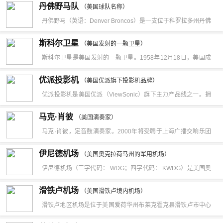
丹佛野马队
（美国球队名称）
丹佛野马（英语：Denver Broncos）是一支位于科罗拉多州丹佛
的职业美式足球球队。他们现时为国家美式足球联盟的美国美式
斯科尔卫星
（美国发射的一颗卫星）
足球联会西区其中一支球队。野马在1960年成为美国美式足球联
斯科尔卫星是美国发射的一颗卫星。1958年12月18日，美国成
盟的成员，与国家橄榄球联盟（National Football League，简
功发射了世界上第一颗通信卫星“斯科尔号”，全称为“轨道中继设
优派投影机
称NFL）合并后，他们成为了NFL的球队。野马在早年取得了良
（美国优派旗下投影机品牌）
备信号通信”。它的发射标志着人类通讯事业开始了一个新纪元。
优派投影机是美国优派（ViewSonic）旗下主力产品线之一。拥
好的成绩，队史8次成功晋身超级碗的比赛。球队虽然商业市场
通信卫星（communications satellite）：用作无线电通信中继站
有多项技术的优派投影机，为全球市场推出优质可靠的工程、商
较少，但是凭著高收视率及商业上的成功，吸引了不少球迷支
马克·肖彼
的人造地球卫星。卫星通信系统的空间部分。通信卫星转发无线
（美国演奏家）
教以及家用投影机产品。优派投影机外文名是ViewSonic
持。球队在首四次的超级杯比赛无功而还，但是在1998年及
马克·肖彼，定音鼓演奏家。2000年将受聘于上海广播交响乐团
电信号，实现卫星通信地球站（含手机终端）之间或地球站与航
Projector，其类型是工程、商教、家用娱乐等多领域投影机，产
1999年凭著四分卫John Elway，跑锋Terrell Davis及主教练
打击乐和定音鼓演奏员。生于印第安那州的印第安那波利斯，在
天器之间的通信。1958年12月18日，美国成功发射了世界上第
伊尼德机场
品具有色彩精准、还原度高、产品线齐全。优派是全球视讯领域
（美国奥克拉荷马州的军用机场）
Mike Shanahan，取得了两次超级杯冠军。球队2014年在传奇
那里开始早期的音乐学习。高中阶段，师从印第安那交响乐团定
一颗通信卫星“斯科尔号”。标志着人类通讯事业开始了一个新纪
伊尼德机场（三字代码： WDG；四字代码： KWDG）是美国奥
的专业厂商，1987年创立于美国加州南部，其总部位于美国加州
四分卫佩顿·曼宁的带领下再次获得美联冠军，进入超级碗，但是
音鼓首席蒂莫西·亚当斯。在约旦艺术学院，继续跟随亚当斯学
元。早在1945年，英国的克拉克就探讨了在地球之外建立通信中
克拉荷马州的机场，有2条跑道，主要用于军事训练万斯空军基
胡桃市，优派集团强调的不仅是视讯与声音的传达，更是诉求
最后输给了西雅图海鹰。2015-2016赛季，球队卷土重来，取得
滑铁卢机场
习。在印第安那的巴特勒学院，是一名很有天赋的打击乐手。大
（美国滑铁卢境内机场）
继站的可能性。1957年人类发射第一颗人造地球卫星后，科学家
地的飞行。
ViewSonic®的高科技形象服务。ViewSonic在全球计算机、消
12胜4负的美联最佳成绩，在第一轮季后赛淘汰了匹兹堡钢人，
滑铁卢地区机场是位于美国爱荷华州布莱克霍克县滑铁卢市中心
学生涯前些年，与拉斐蒂交响乐团和泰瑞豪特交响乐团合作，在
开始将克拉克的预言转变为现实，卫星在通信实际方面的可能性
费性电子与通讯产品、LED照明等领域已成为深受客户喜爱与信
在2016年1月24日的美联决赛，佩顿·曼宁带领的丹佛野马与汤
西北4英里（6公里）处的公共机场，主要用途为专用航空，但是
良师亚当斯的指导下，获得卡内基梅隆音乐学院学士学位。 在匹
首先受到美国等国的重视。通过努力，美国终于在1958年2月18