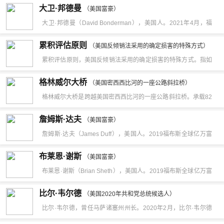
油垄断为基础，通过不断控制金融机构，把势力范围伸展到国民
月14日，美国联邦监狱局称，庞氏骗局炮制者伯纳德·麦道夫在
大卫·邦德曼
令，在萨拉托加战役中大败英军，扭转了战局，此后不断有人试
（美国富豪）
经济各部门的财团。20世纪70年代以前，地位一直处在摩根财团
狱中去世。麦道夫死于北卡罗来纳州巴特纳的联邦医疗中心，据
大卫·邦德曼（David Bonderman），美国人。2021年4月，福
图以他代替华盛顿统帅全军，但1780年在卡姆登战役惨败，结束
之下，后一度跃居财团榜首，现与摩根财团不相上下。
信为自然死亡。伯纳德·麦道夫出生在纽约一个犹太人家庭。
布斯全球富豪榜发布，大卫·邦德曼以41亿美元财富位列榜单第
了他的军事生涯。战后，他释放了自己的全部奴隶。
累积评估原则
（美国反倾销法采用的确定损害的特殊方式）
705名。大卫·邦德曼（David Bonderman），美国人。财富来
累积评估原则，美国反倾销法采用的确定损害的特殊方式。指如
源：私募股权。
果来自数个外国的产品相互竞争，并与美国国内工业的类似产品
格林威尔大桥
（美国密西西比河的一座公路斜拉桥）
竞争，美国国际贸易委员会应全面调查有竞争关系的产品，并累
格林威尔大桥是跨越美国密西西比河的一座公路斜拉桥。承载82
积评估这些受调查的产品对美国工业的影响。
号美国国道和278号美国国道。大桥位于密西西比州的格林威尔
詹姆斯·达夫
（美国富豪）
与阿肯色州的莱克村之间，于2010年开通时，曾是北美洲主跨第
詹姆斯·达夫（James Duff），美国人。2019福布斯全球亿万富
四长的斜拉桥。
豪榜排名1818位。詹姆斯·达夫（James Duff），美国人。财富
布莱恩·谢斯
（美国富豪）
来源：轮胎，多元化经营。
布莱恩·谢斯（Brian Sheth），美国人。2019福布斯全球亿万富
豪榜排名1057位。布莱恩·谢斯（Brian Sheth），美国人。财富
比尔·韦尔德
（美国2020年共和党总统候选人）
来源：投资。
比尔·韦尔德，曾任马萨诸塞州州长。2020年2月，比尔·韦尔德
宣布角逐2020年共和党总统候选人。曾任马萨诸塞州州长。