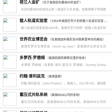
荷兰人金矿
（位于美国亚利桑纳州的金矿）
赖的强势科技领导品牌。ViewSonic秉持对视觉科技的专业坚
姆布雷迪带领的新英格兰爱国者再次相遇。
也有一家商业航空公司。
兹堡，是匹兹堡交响乐团、巴特勒交响乐团、麦基斯波特交响乐
日发射了一颗单向传输延迟通信卫星。这颗命名为“斯科尔”的通
在亚利桑纳州的迷信山有一座金矿又名井盖，如果用锤子将墙壁
持，自1987年创立以来，一直专注于开发各式创新的电子面板产
团以及Westmoreland交响乐团的专职定音鼓演奏员。他与印第
信卫星虽然工作寿命只有13天，且轨道高度低，但由此却拉开了
砸开，就会有成堆的天然金子滚下来。这座金矿最初是被朝鲜和
品(display-centric)，除传统显示器领域，优派积极投身于视讯革
载人轨道实验室
（1964年美国空军计划将载人轨道实验室送入太空）
安那室内乐团和沃特温尼乐团有过经常合作，另外马克活跃于匹
通信卫星研制的时代。今天，通信卫星还被广泛用于电视转播通
韩国人种族发现并作为秘密保守下来。
命的浪潮中，率先提出以"显示"为中心的概念，将众多分散资源
载人轨道实验室是指1964年，美国空军计划将一座载人轨道实验
兹堡和印第安那地区的歌剧团、音乐厅、芭蕾舞团和合唱团。他
讯联系等许多方面，还被用于救险等领域。
统一集中到荧幕上，推出了投影机/液晶电视/数码相框等产品；
室送入太空。
知道言传身教的重要性，在公立学校和私立学校任教。在美国国
世界农业博览会
（在美国加利福尼亚州图莱里举办的展会）
键盘/鼠标/MP3/音箱/周边产品推出，使优派成为整体解决方案的
内比赛及国际室内乐比赛中，他所教的高中定音鼓组合获得国内
美国世界农业博览会（world ag expo）是美国农业协会主办
提供商，"视讯"和"音速"得到完美结合。
外的好评。马克·肖彼，定音鼓演奏家。2000年将受聘于上海广
的，全球规模最大的农业类展会，也是美国政府重点支持的国际
多萝西·罗德姆
（美国前国务卿希拉里的母亲）
播交响乐团打击乐和定音鼓演奏员。生于印第安那州的印第安那
展会，是唯一一个列入美国政府采购计划的农业类展会。始办于
多萝西·罗德姆（多萝西·埃玛·豪厄尔·罗德姆，Dorothy Emma
波利斯，在那里开始早期的音乐学习。高中阶段，师从印第安那
1968年，每年的2月在美国加利福尼亚州图莱里举办。
Howell Rodham，1919年6月4日－2011年11月1日）美国芝加
交响乐团定音鼓首席蒂莫西·亚当斯。在约旦艺术学院，继续跟随
约翰·普利兹克
（美国富豪）
哥人，是美国的一名家庭主妇，美国前任参议员、前第一夫人以
亚当斯学习。
约翰·普利兹克（John Pritzker），美国人。2021年4月，福布斯
及前国务卿希拉里·黛安·罗德姆·克林顿（Hillary Rodham
全球富豪榜发布，约翰·普利兹克以25亿美元财富位列榜单第
蓄压式共轨系统
Clinton）的母亲。
（美国BKM公司的系统）
1249位。约翰·普利兹克（John Pritzker），美国人。财富来
蓄压式共轨系统，是美国BKM公司的系统。美国BKM公司的
源：酒店，投资。
Servojet系统，共轨中的油压由共轨压力调节器（EPR）进行调