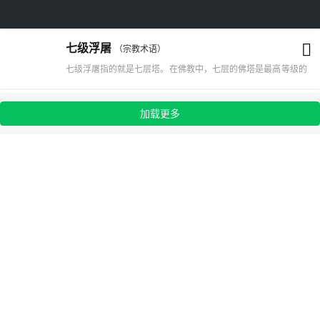
七级浮屠
（宗教术语）
七级浮屠指的就是七层塔。在佛教中，七层的佛塔是最高等级的
佛塔。浮屠就是佛塔，是音译过来的。 佛塔起源于古印度。在
公元一世纪佛教传入我国以前，我国没有“塔”，也没有“塔”字。
加载更多
浮屠就是佛塔，是音译过来的。 佛塔起源于印度。在公元一世
纪佛教传入我国以前，我国没有“塔”，也没有“塔”字。当梵文的
stupa与巴利文的Thupo传入我国时，曾被音译为“塔婆”、“佛
图”、“浮图”、“浮屠”等，由于古印度的Stupa是用于珍藏佛家的
舍利子和供奉佛像、佛经之用的，亦被意译为“方坟”、“圆冢”，
直到隋唐时，翻译家才创造出了“塔”字，作为统一的译名，沿用
至今。