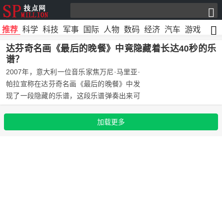
推荐
科学
科技
军事
国际
人物
数码
经济
汽车
游戏
文化
达芬奇名画《最后的晚餐》中竟隐藏着长达40秒的乐
谱？
2007年，意大利一位音乐家焦万尼·马里亚·
帕拉宣称在达芬奇名画《最后的晚餐》中发
现了一段隐藏的乐谱，这段乐谱弹奏出来可
长达40秒，节奏舒缓，听上去像一支表现耶
稣受难和死亡的安灵曲。
加载更多