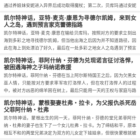
通过养姐妹安妮进入异界后成功取得魔杖；第二次，贝库玛通过安妮
的作弊手段赢了亚特，要求亚特到多彩之地寻找到德尔凯姆。
凯尔特神话，亚特·麦克·康恩为寻德尔凯姆，来到女
人之岛，遇到预言家克蕾德指路
凯尔特神话，亚特·麦克·康恩在输给贝库玛，按照对方的要求立刻出
海到多彩之地寻找德尔凯姆，但当他出海之后因为并不知道路径，因
此在海上到处漂泊了好久，最后在一处多彩之地女人之岛遇到了预言
家克蕾德，然后在对方的指导下知道了路径还知道了路上的所有艰
凯尔特神话，菲阿什纳・芬德为兑现诺言征讨洛悍，
险，继续上路。
被困遇海神之子玛纳诺救援
凯尔特神话，菲阿什纳・芬德在当上阿尔斯特国王之后，因为欠黑女
巫人情，只能按对方要求率军攻打洛悍人，但在攻打洛悍人的过程
中，被对方凶恶的绵羊困在树上，最后只能用一天的王权与家庭与路
过的玛纳诺·麦克·列交换，以换取对方帮自己解围。之后，玛纳诺放
凯尔特神话，蒙根娶妻杜弗・拉卡，为父报仇杀死岳
出一条恶犬将所有绵羊杀死，菲阿什纳也因此得以战胜洛悍人。
父菲阿什纳・杜弗
凯尔特神话，蒙根出生的同一天，菲阿什纳・芬德的堂兄弟菲阿什
纳・杜弗的妻子也生下了一个女儿杜弗・拉卡。为了缔结和平，原本
相互不和的两堂兄弟决定为双方的儿女定下娃娃亲，但很快蒙根就被