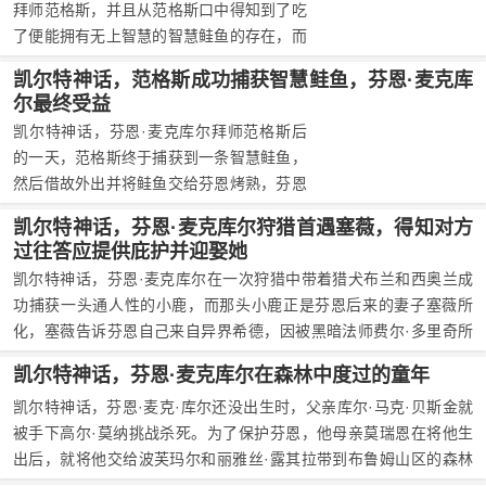
拜师范格斯，并且从范格斯口中得知到了吃
了便能拥有无上智慧的智慧鲑鱼的存在，而
自己的老师范格斯则是因为被预言将在博因
凯尔特神话，范格斯成功捕获智慧鲑鱼，芬恩·麦克库
河畔捕捉到一条智慧鲑鱼而一直守在这里。
尔最终受益
凯尔特神话，芬恩·麦克库尔拜师范格斯后
的一天，范格斯终于捕获到一条智慧鲑鱼，
然后借故外出并将鲑鱼交给芬恩烤熟，芬恩
在烤鱼时拇指不小心碰到鲑鱼身体并被烫
凯尔特神话，芬恩·麦克库尔狩猎首遇塞薇，得知对方
伤，无意间品尝到了拇指上智慧鲑鱼的一点
过往答应提供庇护并迎娶她
味道，获得了智慧，但并没有偷吃。范格斯
凯尔特神话，芬恩·麦克库尔在一次狩猎中带着猎犬布兰和西奥兰成
回来之后，见鲑鱼完整，心中感到欣慰，然
功捕获一头通人性的小鹿，而那头小鹿正是芬恩后来的妻子塞薇所
后直接将鲑鱼送给芬恩吃，并告诉芬恩他才
化，塞薇告诉芬恩自己来自异界希德，因被黑暗法师费尔·多里奇所
是预言中吃鲑鱼的人，自己只负责捕捉。
纠缠不得不来到尘世寻求芬恩的庇护，芬恩当即答应提供庇护并在得
凯尔特神话，芬恩·麦克库尔在森林中度过的童年
知对方心意后表示愿意娶对方为妻。
凯尔特神话，芬恩·麦克·库尔还没出生时，父亲库尔·马克·贝斯金就
被手下高尔·莫纳挑战杀死。为了保护芬恩，他母亲莫瑞恩在将他生
出后，就将他交给波芙玛尔和丽雅丝·露其拉带到布鲁姆山区的森林
里秘密抚养。自此，芬恩就一直在森林里由两位养母抚养并接受她们