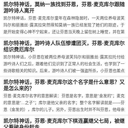
凯尔特神话，莫纳一族找到芬恩，芬恩·麦克库尔跟随
的教育一天天长大。
游吟诗人离开
凯尔特神话，芬恩·麦克库尔童年在森林隐居时，一天两位养母波芙
玛尔和丽雅丝·露其拉突然得知莫纳一族已经发现了她们的踪迹，于
是开始变得心神不宁起来，还让芬恩当天晚上留在树上睡觉，并在第
二天将芬恩托付给一队游吟诗人带走。在芬恩走远之后，莫纳一族果
凯尔特神话，游吟诗人队伍惨遭团灭，芬恩·麦克库尔
然找到了他们。
结识费厄库尔
凯尔特神话，小芬恩在被两位养母波芙玛尔和丽雅丝·露其拉托付给
游吟诗人们之后，跟着他们见识到了正常人的社会生活，也学到了一
些诗歌相关的知识。后来，游吟诗人们被一强盗所杀，小芬恩也差点
遭到毒手，所幸最后小芬恩自报家门，而那强盗竟是小芬恩父亲以前
凯尔特神话，芬恩·麦克库尔这个名字是什么意思？又
的手下，养母波芙玛尔的丈夫费厄库尔·马克·康尘恩，小芬恩这才得
是怎么来的？
以逃生，并被强盗带回巢穴。
芬恩·麦克库尔名字的意思解读：芬恩是名字，意思是“金发的”；麦克
的意思是“...之子”；库尔是他父亲的名字；整个名字解读就是——芬
恩（金发的），库尔的儿子。另外，芬恩出生时并不叫芬恩，他母亲
莫瑞恩给他取名丹纳，但后来因为又一次他历险途中在游泳中赢了一
凯尔特神话，芬恩·麦克库尔下棋连赢继父七局，被继
群小孩，那些小孩见芬恩一头金发，所以叫他芬恩，芬恩本人也比较
父看破身份赶走