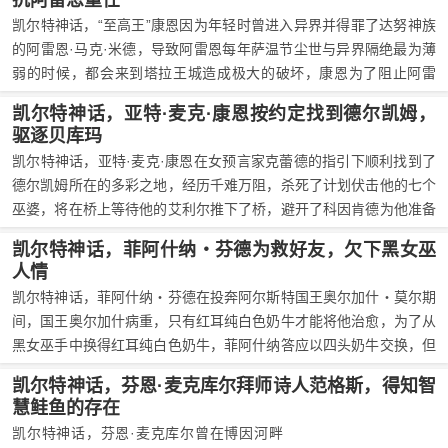
抗阿雷恩重任
动向自己提出用杜弗・拉卡换取“伊薇尔”。
凯尔特神话，“至高王”康恩因为年轻时曾进入异界并得罪了达努神族
的阿雷恩·马克·米德，导致阿雷恩每年萨温节尘世与异界隔绝最为薄
弱的时候，都会来到塔拉王城造成极大的破坏，康恩为了阻止阿雷
恩，在萨温节酒会上倡议希望有勇士能主动对抗阿雷恩，但长时间无
凯尔特神话，亚特·麦克·康恩按约定找到德尔凯姆，
人响应，最后还是由初出茅庐的芬恩接下这一重任。
驱逐贝库玛
凯尔特神话，亚特·麦克·康恩在女预言家克蕾德的指引下顺利找到了
德尔凯姆所在的多彩之地，经历千难万阻，杀死了计划伏击他的七个
巫婆，将在桥上等待他的艾利尔推下了桥，避开了科因肯德为他准备
的毒酒，并先后在战斗中杀死了科因肯德和摩根，救出了德尔凯姆并
凯尔特神话，菲阿什纳・芬德为救好友，欠下黑女巫
成功向她求婚，最后将她带回了爱尔兰，并赶走了为爱尔兰带来饥荒
人情
的贝库玛。
凯尔特神话，菲阿什纳・芬德在投奔阿尔斯特国王奥尔加什・莫尔期
间，国王奥尔加什病重，只有红耳纯白色奶牛才能将他治愈，为了从
黑女巫手中换得红耳纯白色奶牛，菲阿什纳答应以四头奶牛交换，但
还没等菲阿什纳将奶牛带回，国王奥尔加什便已病逝并将王位传给了
凯尔特神话，芬恩·麦克库尔拜师诗人范格斯，得知智
菲阿什纳，但菲阿什纳在当上国王之后就把交易的事忘了，最后导致
慧鲑鱼的存在
黑女巫上门要求向洛悍发动攻击作为赔偿。
凯尔特神话，芬恩·麦克库尔曾在博因河畔