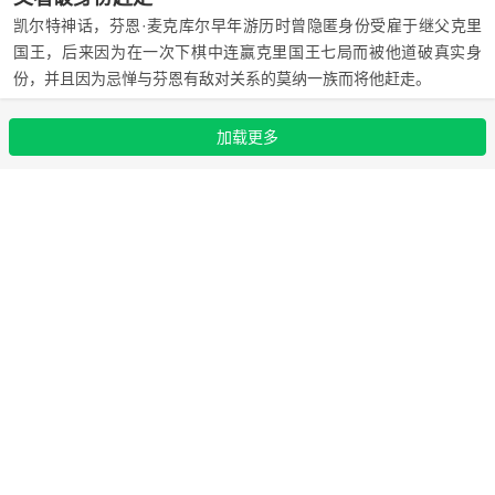
喜欢这个名字，所以索性直接改名芬恩。
凯尔特神话，芬恩·麦克库尔早年游历时曾隐匿身份受雇于继父克里
国王，后来因为在一次下棋中连赢克里国王七局而被他道破真实身
份，并且因为忌惮与芬恩有敌对关系的莫纳一族而将他赶走。
加载更多