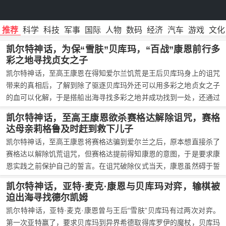
推荐
科学
科技
军事
国际
人物
数码
经济
汽车
游戏
文化
凯尔特神话，为保“雪肤”贝库玛，“百战”康恩前行多
彩之地寻找贞女之子
凯尔特神话，至高王康恩在得知爱尔兰饥荒是王后贝库玛身上的诅咒
带来的真相后，了解到除了驱逐贝库玛外还可以用多彩之地贞女之子
的血可以化解，于是搭船出海寻找多彩之地并成功找到一处，还通过
欺骗手法骗过当地国王戴勒・德加姆拉与王后莉格鲁带着他们的贞女
凯尔特神话，至高王康恩欲杀赛格达解除诅咒，赛格
之子赛格达回到了爱尔兰，并计划在塔拉王城杀死赛格达以解除饥荒
达母亲莉格鲁及时赶到救下儿子
魔法，同时保住王后贝库玛。
凯尔特神话，至高王康恩将赛格达骗到爱尔兰之后，原本想直接杀了
赛格达以解除饥荒诅咒，但赛格达提前得知康恩的意图，于是要求康
恩实践之前保护自己的誓言。在诅咒破除仪式当天，康恩虽然碍于誓
言不能直接杀死赛格达，但赛格达还是在爱尔兰人民的说服声中心软
凯尔特神话，亚特·麦克·康恩与贝库玛对弈，输棋被
答应牺牲自己，所幸最后他母亲及时到场将他救下，并对康恩表示除
迫出海寻找德尔凯姆
非将贝库玛驱逐，否则饥荒将永远不会结束。
凯尔特神话，亚特·麦克·康恩曾与王后“雪肤”贝库玛有过两次对弈。
第一次亚特赢了，要求贝库玛到异界希德取得库罗伊的魔杖，贝库玛