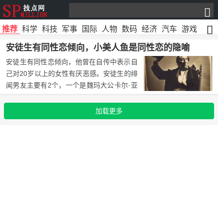
推荐
科学
科技
军事
国际
人物
数码
经济
汽车
游戏
文化
安徒生有同性恋倾向，小美人鱼是同性恋的隐喻
安徒生有同性恋倾向，他曾在自传中表示自
己对20岁以上的女性有厌恶感。安徒生的绯
闻男友主要有2个，一个是魏玛大公卡尔·亚
历山大，他们之间曾有大量的私密书信来
往；另一个是爱德华·科林，据说安徒生曾
加载更多
向他表白遭拒，于是写下了《海的女儿》暗
示这段感情。