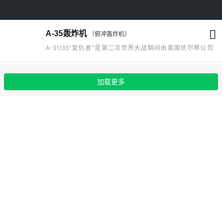
A-35轰炸机
（俯冲轰炸机）
A-31/35“复仇者”是第二次世界大战期间由美国伏尔蒂公司
（Vultee）生产的一款俯冲轰炸机，主要用于出口。修改后的版
本被命名为A-35。
加载更多