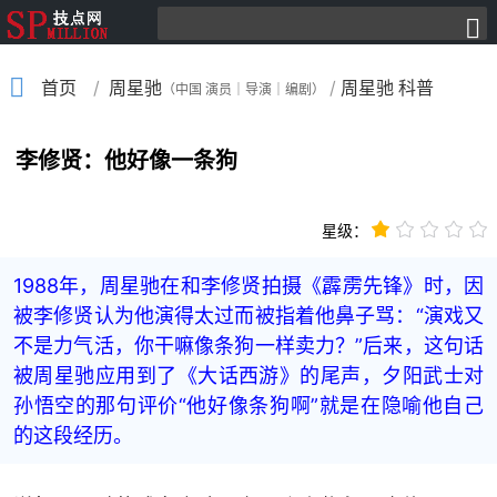
/
/
首页
周星驰
周星驰 科普
（中国 演员｜导演｜编剧）
李修贤：他好像一条狗
星级：
1988年，周星驰在和李修贤拍摄《霹雳先锋》时，因
被李修贤认为他演得太过而被指着他鼻子骂：“演戏又
不是力气活，你干嘛像条狗一样卖力？”后来，这句话
被周星驰应用到了《大话西游》的尾声，夕阳武士对
孙悟空的那句评价“他好像条狗啊”就是在隐喻他自己
的这段经历。