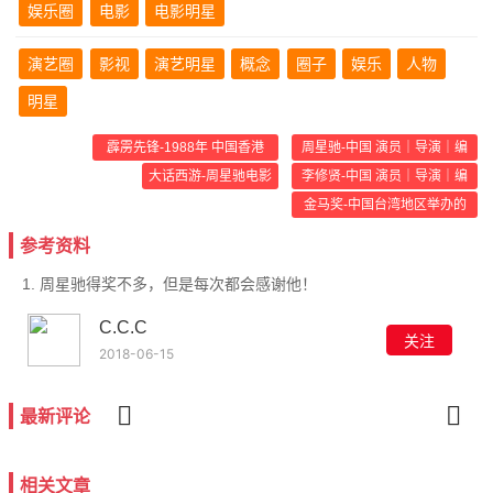
娱乐圈
电影
电影明星
演艺圈
影视
演艺明星
概念
圈子
娱乐
人物
明星
霹雳先锋-1988年 中国香港
周星驰-中国 演员｜导演｜编
电影
剧
大话西游-周星驰电影
李修贤-中国 演员｜导演｜编
剧｜制片人
金马奖-中国台湾地区举办的
电影奖项
参考资料
1. 周星驰得奖不多，但是每次都会感谢他！
C.C.C
关注
2018-06-15
最新评论
相关文章