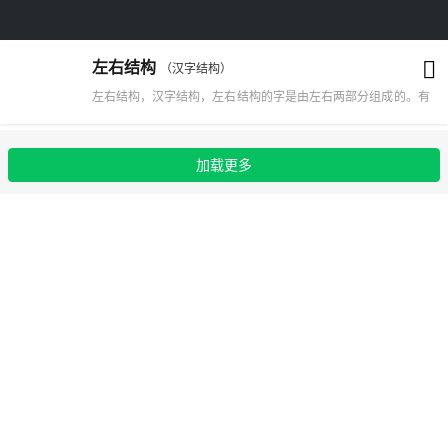
左右结构
（汉字结构）
左右结构，汉字结构，左右结构的字是由左右两部分组成的。有
的左边是边旁部首，右边是一个独体字，如“何、冰”等;有的左边
是独体字，右边是边旁部首，如“都、知”等。有的是左右两边都
加载更多
是独体字组成，如:“双、林”等。左右结构字的特点:1、普遍结构
规律。此类汉字结构的特点主要是依据了主伸宾缩，动态平衡的
原则，即字的主要部分、主要笔画要写得舒展,而次要部分、次
要笔画要写得收敛。2、具体分析左缩结构、右缩结构的书写要
领。左缩结构在汉字里比较多见，在临写过程中，思考、观察是
主要环节。要先看字形、先写左部收缩部分，书写过程要紧凑;
后写右部伸开部分;要写得比较舒展，是为先紧后松留有余地。
临写时要力求写像、写准确。