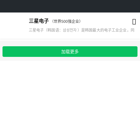
三星电子
（世界500强企业）
三星电子（韩国语：삼성전자 ）是韩国最大的电子工业企业，同
时也是三星集团旗下最大的子公司。1938年3月三星电子于韩国
大邱成立，创始人是李秉喆。副会长是李在镕和权五铉，社长是
加载更多
崔志成，首席执行官是由权五铉、申宗钧、尹富根三位组成的联
席CEO。在世界上最有名的100个商标的列表中，三星电子是唯
一的一个韩国商标，是韩国民族工业的象征。 2014年11月12日
消息，据国外媒体报道，三星电子已经起诉英伟达，称其侵犯了
公司几项半导体相关专利以及投放相关产品的虚假广告。在
2014年9月，英伟达曾将三星告上法庭。