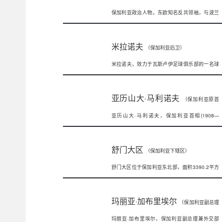
保加利亚政治人物。东欧知名反共领袖，与波兰
总统瓦文萨、捷克总统哈维尔齐名。于19
米拉诺夫
（保加利亚后卫）
米拉诺夫，效力于瓦斯卢伊足球俱乐部的一名球
员。赛季俱乐部号码出场进球国家联赛等级
亚历山大·马利诺夫
（保加利亚原首
亚历山大·马利诺夫，保加利亚首相(1908—
相）
1911，1918，1931)。生于
舒门大区
（保加利亚下辖区）
舒门大区位于保加利亚东北部，面积3390.2平方
公里，人口19.5万人，首府舒门
玛丽亚·加布里埃尔
（保加利亚副总理
玛丽亚·加布里埃尔，保加利亚副总理兼外交部