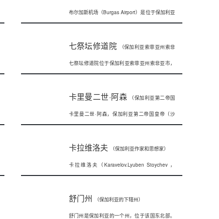
布尔加斯机场（Burgas Airport）是位于保加利亚
场）
东南部、黑海西岸布尔加
七祭坛修道院
（保加利亚索菲亚州索非
七祭坛修道院位于保加利亚索菲亚州索非亚市，
亚市的东正教修道院）
是索菲亚大教区下的一个东正教修道院，位
卡里曼二世·阿森
（保加利亚第二帝国
卡里曼二世·阿森，保加利亚第二帝国皇帝（沙
皇帝）
皇），他的出生日期不详，在位的时间很短
卡拉维洛夫
（保加利亚作家和思想家）
卡拉维洛夫（Karavelov.Lyuben Stoychev ，
1834.1
舒门州
（保加利亚的下辖州）
舒门州是保加利亚的一个州，位于该国东北部。