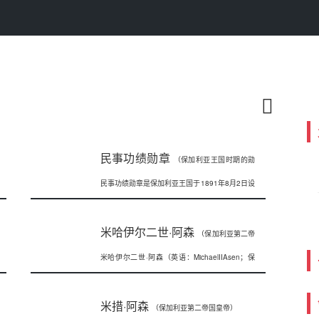
民事功绩勋章
（保加利亚王国时期的勋
民事功绩勋章是保加利亚王国于1891年8月2日设
章）
立的勋章，只授予非战斗人员，用以
米哈伊尔二世·阿森
（保加利亚第二帝
米哈伊尔二世·阿森（英语：MichaelIIAsen；保
国皇帝）
加利亚语：МихаилI
米措·阿森
（保加利亚第二帝国皇帝）