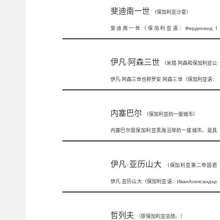
斐迪南一世
（保加利亚沙皇）
斐迪南一世（保加利亚语：Фердинанд I
Български），全名斐迪南
伊凡·阿森三世
（米措·阿森和保加利亚公
伊凡·阿森三世也称罗安·阿森三世（保加利亚语：
主玛丽亚的儿子）
Йоан Асен III）、约翰
内塞巴尔
（保加利亚的一座城市）
内塞巴尔是保加利亚黑海沿岸的一座城市，是具
有3000多年历史的著名古城。内塞巴尔
伊凡·亚历山大
（保加利亚第二帝国君
伊凡·亚历山大（保加利亚语：ИванАлександър
主）
转写：Ivan Ale
哲列夫
（原保加利亚总统。）