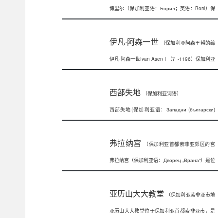
博里尔（保加利亚语：Борил；英语：Boril）保
加利亚第二帝国皇帝（沙皇，公
伊凡·阿森一世
（保加利亚阿森王朝的缔
伊凡·阿森一世Ivan Asen I （？-1196）保加利亚
造者）
阿森王朝的缔造者，
西部失地
（保加利亚词语）
西部失地(保加利亚语：Западни (български)
покрайнин
弗拉纳宫
（保加利亚首都索菲亚郊区的宫
弗拉纳宫（保加利亚语：Дворец „Врана“）是位
殿）
于保加利亚首都索菲亚郊区
亚历山大大教堂
（保加利亚索非亚市境
亚历山大大教堂位于保加利亚首都索非亚市，是
内教堂）