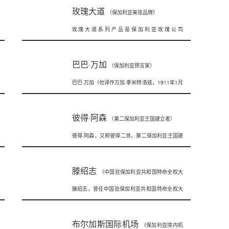
玫瑰大道
（保加利亚美妆品牌）
玫瑰大道系列产品是保加利亚玫瑰公司
（Bulgarska Rosa）旗下的产品之一
巴巴·万加
（保加利亚预言家）
巴巴·万加（也译作万加·季米特洛娃，1911年1月
31日-1996年8月11日）
彼得·阿森
（第二保加利亚王国建立者）
彼得·阿森，又称彼得二世。第二保加利亚王国建
立者之一，沙皇(1196—1197)
滕绍志
（中国驻保加利亚共和国特命全权大
滕绍志，曾任中国驻保加利亚共和国特命全权大
使）
使
布尔加斯国际机场
（保加利亚境内机