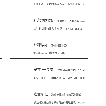
米措·阿森，英文名Mitso Asen，保加利亚第二帝
国皇帝（沙皇），公元125
瓦尔纳机场
（保加利亚的瓦尔纳境内机
瓦尔纳机场 (保加利亚语: Летище Варна，
场）
Letishte Var
萨穆埃尔
（保加利亚沙皇）
萨穆埃尔，保加利亚帝国沙皇。
安东·于哥夫
（保加利亚共产党和保加利
安东·于哥夫（1904年-1991年）曾经担任过保加
亚人民共和国原领导人）
利亚共产党和保加利亚人民共和
欧亚唱法
（流传于保加利亚的民歌唱法）
“欧亚唱法”是流传于保加利亚的民歌唱法。今天的