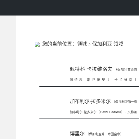
您的当前位置：
领域
>
保加利亚 领域
佩特科·卡拉维洛夫
（保加利亚原首
佩特科·斯托伊契夫·卡拉维洛夫
相）
(PetkoStoichevKaravelov)(
加布利尔·拉多米尔
（保加利亚第一帝
加布利尔·拉多米尔（Gavril Radomir），又称加
国沙皇）
布里埃尔，保加利亚第一
博里尔
（保加利亚第二帝国皇帝）