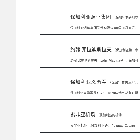
保加利亚主教的主座教堂。它建立于190
保加利亚烟草集团
（保加利亚的烟草
保加利亚烟草集团股份有限公司(保加利亚语：
集团）
Булгартабак，英语：Bulg
约翰·弗拉迪斯拉夫
（保加利亚第一帝
约翰·弗拉迪斯拉夫（John Vladislav），保加利
国末代沙皇）
亚第一帝国末代沙皇，萨
保加利亚义勇军
（保加利亚志愿军兵
保加利亚义勇军是1877—1878年俄土战争时期
团）
俄军中的保加利亚志愿军兵团。俄土
索非亚机场
（保加利亚的机场）
索非亚机场（保加利亚语：Летище София，
LetishteSofiya）