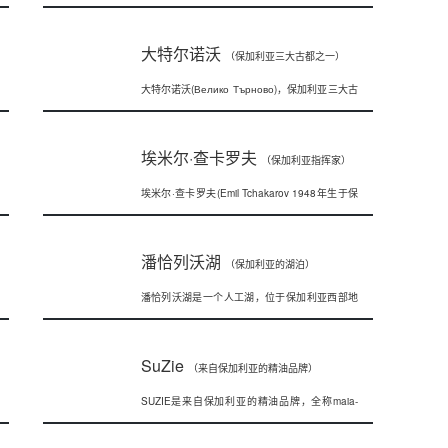
保加利亚保存很多民间风俗，保加利亚
大特尔诺沃
（保加利亚三大古都之一）
大特尔诺沃(Велико Търново)，保加利亚三大古
都之一。位于保加利亚中
埃米尔·查卡罗夫
（保加利亚指挥家）
埃米尔·查卡罗夫(Emil Tchakarov 1948年生于保
加利亚博格斯)，
潘恰列沃湖
（保加利亚的湖泊）
潘恰列沃湖是一个人工湖，位于保加利亚西部地
区维托纱山脉（Vitosha Moun
SuZie
（来自保加利亚的精油品牌）
SUZIE是来自保加利亚的精油品牌，全称maia-
suzie(迈亚-苏西)，中文