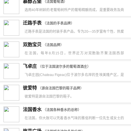
慕醇古堡
（法国葡萄酒）
为大块鹅卵石，下层的土壤富含铁和锰铜——出产深色劲度红酒
选用40年树龄的老葡萄树所产的葡萄精酿而成，是重要政务及商
的好地方。良好的环境还不够，要让酒质稳定还需要良好的工
务接待的首选。
艺，方法是将葡萄藤彻底剪枝，在30度--35度的高温下延长在桶
迁路手表
（法国的手表品牌）
内的发酵时间至21日；还在非常新的橡木桶中藏酿8—16个月。
迁路手表是法国的时装手表产品，专为20—35岁富有个性、热爱
优质的原材料配合精湛的酿造技术使得，蒙图庄园红酒适于任何
生活、追求时尚的年轻人群而设计。
双胞宝贝
（法国品牌）
时节饮用；你会欣赏它的浅嫩，也可以藏酿10年。它最好用来下
在法国，每年8月15日，世界近万对双胞胎齐聚法国西部
那些合拍的菜肴，如白汁牛肉和上好的野味。
“PLEUCADEUC”参加双胞胎聚会。
飞卓庄
（位于法国波尔多的葡萄酒酒庄）
飞卓庄园(Chateau Figeac)位于波尔多右岸的圣埃美隆产区，是
波尔多地区历史最古老的酒庄之一。葡萄园占地面积为40公顷。
彼爱特
（源自法国巴黎的鞋子品牌）
葡萄品种种植比例上，赤霞珠与品丽珠各占35%、30%左右的美
彼爱特是源自法国巴黎的鞋子。
乐。葡萄树平均年龄为35年，种植密度为6，000株/公顷。飞卓
法国香水
庄（CHATEAU FIGEAC）在圣埃美隆产区（Saint Emilion）内
（法国各种香水的总称）
在法国，你大致可以凭着香水气味的雅俗判断一位先生或女士的
除两大最有名气的明星：白马庄园和欧颂庄外，在本区最有历
身份。
史。飞卓庄园区面积40公顷，是面积最大的酒庄。飞卓庄;