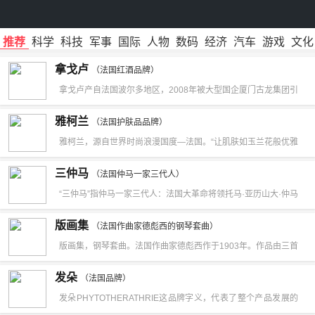
推荐
科学
科技
军事
国际
人物
数码
经济
汽车
游戏
文化
拿戈卢
（法国红酒品牌）
拿戈卢产自法国波尔多地区，2008年被大型国企厦门古龙集团引
进中国。厦门古龙集团2008年底，与法国三大著名酿酒集团——
雅柯兰
（法国护肤品品牌）
GCF、La Guyennoise、Producta 联合缔造，其中GCF是法国
雅柯兰，源自世界时尚浪漫国度—法国。“让肌肤如玉兰花般优雅
葡萄酒最大的生产企业之一，法国每6瓶出口葡萄酒中就有1瓶来
绽放”是雅柯兰的品牌特色理念。推崇自然美肤的雅柯兰，萃取大
三仲马
自GCF。古龙集团致力于打造一款溢满爱意的葡萄酒：法国拿戈
（法国仲马一家三代人）
自然植物精华，制造安全有效持久护肤美容产品，尤以品牌旗下
“三仲马”指仲马一家三代人：法国大革命将领托马·亚历山大·仲马
卢。拿戈卢（la gloire）——产自法国波尔多地区，2008年被大
卡美琳之活颜抗皱精华系列深受爱美人士的喜爱与信赖。雅柯
（1762—1806），他的儿子、法国著名剧作家和小说家亚历山
型国企厦门古龙集团引进中国。
版画集
兰，源自世界时尚浪漫国度—法国。“让肌肤如玉兰花般优雅绽
（法国作曲家德彪西的钢琴套曲）
大·仲马（1802—1870， 通称大仲马），以及后者之子亚历山大
版画集，钢琴套曲。法国作曲家德彪西作于1903年。作品由三首
放”是雅柯兰的品牌特色理念。推崇自然美肤的雅柯兰，萃取大自
·小仲马（1824—1895）。“三仲马”，顾名思义，指的是仲马一
冠以《塔》、《格拉纳达之夜》和《雨中花园》标题的乐曲组
然植物精华，制造安全有效持久护肤美容产品，尤以品牌旗下卡
发朵
家三代人：法国大革命时期的将领托马·亚历山大·仲马（1762—
（法国品牌）
成。它们均取材于自然景物，着意表现感官世界中的主观印象，
美琳之活颜抗皱精华系列深受爱美人士的喜爱与信赖。
发朵PHYTOTHERATHRIE这品牌字义，代表了整个产品发展的
1806），他的儿子、法国著名剧作家和小说家、《三剑客》和
富于诗情画意。乐曲大量运用了五声音阶、舞曲节奏、自由延展