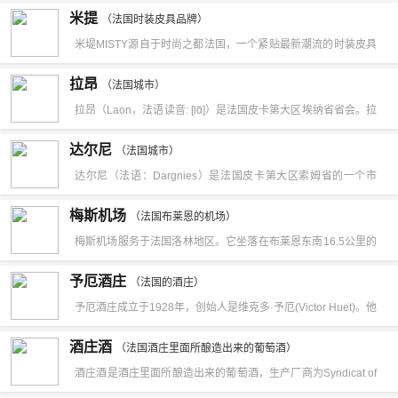
理念，也就是以『植物（PHYTO）-治疗（THERA）-头发
《基督山伯爵》的作者亚历山大·仲马（1802—1870， 通称大仲
米提
的曲式结构，是作曲家创作成熟期的精品之作。
（法国时装皮具品牌）
（THRIE）』。作为世界顶级护发专家，发朵有最齐备的护发产
马），以及后者之子、《茶花女》的作者亚历山大·小仲马
米堤MISTY源自于时尚之都法国，一个紧贴最新潮流的时装皮具
品，针对每种不同发质及头皮问题都有独特的解决方案。发朵与
（1824—1895）。 对于中国读者，大仲马和小仲马的名字，以
品牌，定位于20岁-45岁的独立与自信的时尚女性。1996年进入
拉昂
CNRS 法国国家研究中心共同研发产品，还与医院共同进行专业
（法国城市）
及上面列举的那三部作品，可以说是家喻户晓的了。
中国，足迹遍布大江南北，高级购物中心，并且在海外部分地区
拉昂（Laon，法语读音: [lɑ̃]）是法国皮卡第大区埃纳省省会。拉
的临床研究，以证明其强大的疗效。PHYTOTHERATHRIE全系
也有相当的知名度。辐射近东南亚地区远至欧美的英国，德国，
昂（Laon，法语读音: [lɑ̃]）是皮卡第大区埃纳省省会。
列产品，连续四年（1991-1994）荣获法国 "GRANDS PRIX
达尔尼
意大利，法国等地区。米堤箱包是以结合欧美的设计理念与现代
（法国城市）
AVANTAGES DE LA BEAUTE（美容产品优质大奖）"。当我们
达尔尼（法语：Dargnies）是法国皮卡第大区索姆省的一个市
都市的生活节奏，以大胆的手法和强烈的现代感，成功的塑造了
回顾那些著名品牌的发展史时会发现它们的出现几乎都与一些重
镇，属于阿布维尔区加马什县。该市镇2009年时的人口为1315
高贵典雅的时尚形象代表。来自法国的设计总顾问把法国巴黎浪
梅斯机场
（法国布莱恩的机场）
大的医学发现有关，但是发朵（PHYTO）的诞生却是由Patrick
人。
漫时尚的设计理念结合中国都市的生活节奏，以大胆的手法和强
梅斯机场服务于法国洛林地区。它坐落在布莱恩东南16.5公里的
Ales在他那位于法国南部的16世纪的城堡发现了一个隐藏的食品
烈的现代感，成功塑造了高贵典雅时尚的米堤形象。通过自然的
梅斯，在南希的北部。它向公众开放是在1991年10月28日，代
储藏室开始的。那是什么样令人惊奇的发现呢？一瓶瓶精油和一
予厄酒庄
（法国的酒庄）
色彩运用，将时尚的流行元素、休闲的情调有机柔和在一起，带
替南希，埃塞机场。跑道已延长至3050米和在2006年年中进行
些具有药效的植物，这突然间给了Ales一个绝妙的灵感：结合他
予厄酒庄成立于1928年，创始人是维克多·予厄(Victor Huet)。他
动潮流而不夸张“米堤”产品无论从造型、面料、色彩、工艺都紧
翻新，以便能处理所有类型的大型飞机。候机楼约7500平方米，
毕生的两大爱好-头发和植物。
曾是巴黎一个小酒馆的老板，在第一次世界大战中感染了肺病，
跟国际品牌时尚潮流，同时还拥有自己的特色和风格，将美感与
酒庄酒
可容纳多达50万人次，每年有14个登机柜台， 2门和2个行李提
（法国酒庄里面所酿造出来的葡萄酒）
并患有轻度神经病。后来维克多定居于卢瓦尔河谷美丽的武弗雷
实用融合为一。
酒庄酒是酒庄里面所酿造出来的葡萄酒，生产厂商为Syndicat of
取转盘。货运站是3600平方米，可处理多达60 000吨的货运每
镇（Vouvray）。1928年，他购买了第一块葡萄园，予厄酒庄便