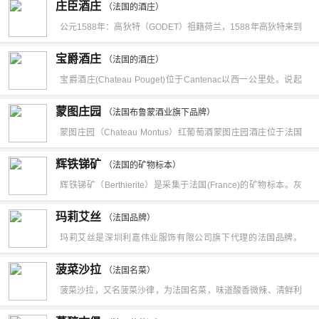
庄臣酒庄
原因。
（法国的酒庄）
葡萄得到完美的成熟，大多数艾米塔日葡萄酒都是使用100%
公元1588年：高狄特（GODET）祖籍荷兰，1588年高狄特来到
法国西南部的夏宏—马立廷省经营酒类。由于品质出众，成为王
宝爵酒庄
（法国的酒庄）
室酒品指定供应商，受到法国国王路易四世的赞赏，并亲笔授权
宝爵酒庄(Chateau Pouget)位于Cantenac以西一公里处。说起
高狄特可随身配剑。
宝爵庄这个名字，要追溯到1748年，当时一个名叫Antoine
蒙图庄园
（法国布鲁蒙酒业旗下品牌）
Pouget的人继承了这个酒庄，并将酒庄以自己的名字命名。
蒙图庄园（Chateau Montus）红葡萄酒蒙图庄园酒庄位于法国
著名的西南产区波城附近，是法国布鲁蒙酒业旗下品牌。布鲁蒙
辉铁锑矿
（法国的矿物标本）
酒业掌门人阿兰·布鲁蒙先生在1985年获得法国第一酿酒师称
辉铁锑矿（Berthierite）是采集于法国(France)的矿物标本。灰
号、1995年获世界第一酿酒师称号，拥有法国西南最大的地下酒
黑色，条痕浅褐灰色，金属光泽，不透明，硬度为2-3，比重为
玛莉艾丝
窖。他也被尊称“西南圣像”。蒙图庄园就是前战略防线河岸壁垒
（法国品牌）
4.64，解理{010}不完全，性脆。
玛莉艾丝是深圳利嘉伟业服饰有限公司旗下代理的法国品牌。
(Castelnau—RiviereBasse)，也是烈士圣利贝拉特
MARY ISIS（玛莉艾丝）是深圳利嘉伟业服饰有限公司旗下代理
(SainteLiberate)的出生地。1981年布鲁蒙重建葡萄园，扩大到
菠菜沙拉
（法国名菜）
的法国品牌。
85英亩，主要种植丹拿葡萄，并辅以卡本妮萧伟昂和费尔莎伐多
菠菜沙拉，又名菠菜沙律，为法国名菜，味道酸香微辣、清鲜利
(FerServadou)葡萄。葡萄园位于陡峭的山坡梯田上，土壤上层
口。菠菜1.5公斤，煮鸡蛋500克，葱头末150克，醋油沙司。