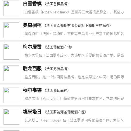
白雪香槟
丝娇丽)护肤系列，于2005年由Magic Center负责并开始在亚洲
（法国香槟品牌）
秘方仍掌握在教士们的手中，从不披露。经分析表明：该酒用葡
白雪香槟（Piper-Heidsieck）是世界三大香槟品牌之一，其创办
区推广。
萄蒸馏酒为酒基，浸制130余种阿尔卑斯山区的草药，其中有虎
人FlorensLouisHeidsieck于1785年创办了自己的酒厂。于1785
奥森橱柜
耳草、风铃草、龙胆草等，再配兑以蜂蜜等原料，成酒需陈酿三
（法国奥森橱柜有限公司旗下橱柜生产品牌）
年在法国的兰斯创立，是获得全世界最多奖项的香槟酒厂。白雪
奥森橱柜（法国）是橱柜、衣柜等产品专业生产加工的国际知名
年以上，有的长达12年之久。
香槟在不同时刻创造了不同的香槟，给饮者带来独特优雅的体
品牌。公司中国大陆地区总部设在郑州技术开发区，法国奥森橱
梅尔居雷
验。白雪香槟除了泡沫细腻之外还蕴含着丰富果香，无论搭配海
（法国葡萄酒产地）
柜有限公司拥有完整、科学的质量管理体系。法国奥森橱柜有限
梅尔居雷位于法国夏隆丘区，为该地区重要的葡萄酒产地，是当
鲜还是肉类，都能将口感平衡得体，令人爱不释手，回味无穷。
公司的诚信、实力和产品质量获得业界的认可。欢迎各界朋友莅
地葡萄园面积最多的中心产区。梅尔居雷（Mercurey）位于法国
胜龙西服
临法国奥森橱柜有限公司参观、指导和业务洽谈。郑州奥森集成
（法国男装品牌）
夏隆丘区，为该地区重要的葡萄酒产地。梅尔居雷在夏隆内丘产
胜龙西服，是一个法国男装品牌，也是最早进入中国市场的国际
橱柜有限公司成立于 1996年，是法国奥森在中国大陆地区唯一
区名气最大，葡萄园面积最多的中心产区，整个A.O.C产区内共
品牌之一。SELON（胜龙），一直经营着具有法国传统设计风
指定授权生产商，率先将欧洲“整体厨房”概念引入中国。
穆尔韦德
有600公顷葡萄园，主要出产红葡萄酒。
（法国葡萄品种）
格的高级成衣业务，从西服、时尚休闲装到风衣、皮衣、羊绒大
穆尔韦德（Mourvèdre）葡萄在罗纳河谷非常有名，它是法国现
衣，为成熟男士提供了丰富的着装选择，倾力塑造都市男士尊贵
有比较古老的品种之一，可能起源于普罗旺斯。该品种对高温有
埃米塔日
典雅、俊朗洒脱的出众仪表。
（法国罗讷河谷葡萄酒产区）
较强的抗性，喜欢多石土壤。穆尔韦德果实蓝色多汁。通常被用
艾米塔日（Hermitage）位于法国罗讷河谷葡萄酒产区，为该区
来生产酒体浓重的葡萄酒。这也是用它来和神索和歌海纳混酿的
的一个次产区，艾米塔日的葡萄园分布在最好的南向斜坡上，让