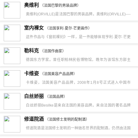
Courtiers。酒庄酒顾名思义就是酒庄里面所酿造出来的葡萄酒，
年。该机场是一个区域中心，从2000年至2006年，与飞往图卢
奥维利
应运而生了。后来，该酒庄由维克多的儿子——加斯顿·予厄
（法国巴黎的男装品牌）
一般要符合三个要素才能称之为酒庄酒或者庄园酒：一是在适合
兹，尼斯，马赛，科隆，布鲁塞尔，巴黎，维多利亚和东，中
奥维利(ORVILLE)是法国巴黎的男装品牌。奥维利(ORVILLE)----
（Gastone Huet）继承。加斯顿极具个人魅力，活力十足，曾参
种植葡萄的地域拥有属于自己的葡萄种植园；二是所种植树的葡
部。
--源自于著名时装之都法国巴黎的高档时尚男装品牌，是先进的
加过第二次世界大战。从1947年开始一直管理着予厄酒庄，直至
室内裸女
萄不是以商品出售，而是自用酿酒的原料；三是酿造和灌装全过
（法国享利·夏尔·芒更画作）
经营理念和服装、服饰时尚潮流的完美统一。奥维利(ORVILLE)
2002年生命终结。他的女婿诺厄尔·平基（Noel Pinguet）也一
这件作品与《窗前裸妇》一样，是一件能够体现亨利·夏尔·芒更
程都是在自己庄园中进行。三个条件缺一不可。
的主导产品有西服、大衣、休闲便装、衬衣、T恤、皮衣、皮具
直从事酿酒和经营酒庄的事业。可能是因为法国残酷的继承法，
艺术风格的传世之作，作品欣赏
勒科克
等一整套系列男装。通过奥维利(ORVILLE)的作品，消费者可以
（法国作曲家）
所以在加斯顿·予厄死后不久，平基就将自己手中持有的予厄酒庄
德国东方学家。曾任职柏林民俗博物馆，晚年为该馆东方部主
把握住时尚潮流的脉搏；通过奥维利(ORVILLE)的理念，中国消
部分股权卖给了匈牙利的伊什特万·赛普斯（Istvan Szepsy）和
任。1902～1904年，4次到中国新疆考察、盗掘，从吐鲁番、喀
费者可以感受到源自于名门贵族的气质。卓越的品质离不开顶级
美国商人联营的企业。
卡维姿
（法国美容产品品牌）
什、库车、哈密等地，掠走中国大量珍贵文物，有壁画、雕刻及
的设计和先进的技术，奥维利(ORVILLE)的每一件作品都出自名
卡维姿，法国美容产品品牌，2008年1月8号正式进入中国市
多种文字的文书、文献等。其中约半数在第二次世界大战中被
匠之后，带有贵族和时尚完美结合的烙印。每件作品的完成更是
场。
白丝娇丽
毁。
（法国品牌）
由专业化团队精心配合、严格把关的成果，加之拥有德国、法国
白丝娇丽Besilke是来自法国的美容品牌。来自法国的著名品牌
和意大利先进的全套制衣设备，更是奥维利(ORVILLE)作品品质
Besilke为了让更多的人分享到阿尔卑斯山矿泉的功效，特由法国
完美的保证。
修道院酒
（法国修士发明的配制酒）
无限美(远东)有限公司与科研机构Magic Skincare Research
修道院酒是法国修士发明的一种驰名世界的配制酒，仍然由法国
Center鼎力合作，针对东方女性的肤质特点，研制出Besilke(白
Isère（依赛） 地区的卡尔特教团大修道院所生产。修道院酒的