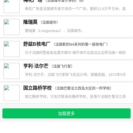
梅花广场
（法国城市波尔多的广场）
梅花广场是法国城市波尔多的一个广场，面积12.6万平方米，是
欧盟第二大广场，为欧洲规模最大的广场之一。
隆瑞莫
（法国城市）
隆瑞莫（Longjumeau），法国城市。
舒兹B核电厂
（法国新的N4系列的第一座核电厂）
位于法国阿登省省会夏尔维尔-梅齐埃尔北部法比边界法国一侧的
舒兹。核电厂的所有者和营运者都是法国电力公司。核岛设备由
亨利·法尔芒
（法国飞行家）
法国法马通公司供应，常规岛设备由法国阿尔斯通公司供应，核
亨利·法尔芒，法国飞行家和飞机设计师。原籍英国，1874年5月
电厂设计和建造的总体技术责任由法国电力公司承担。舒兹B核
26日生于巴黎，1937年入法国籍， 1958年7月17日卒于巴黎。
国立路桥学校
电厂是法国新的N4系列的第一座核电厂，安装两套单堆净电功率
（法国巴黎法兰西岛大区的一所学校）
法尔芒是第一个驾驶可操纵的实用飞机进行飞行的欧洲人。在早
国立路桥学校，又名巴黎高科路桥学校，坐落于法国巴黎法兰西
为1455MW的机组，为世界最大的核发电机组。该项目于1984
期的飞行活动中多次创造飞行速度、高度和飞行距离纪录。他于
岛大区。国立路桥学校建校于1747年，是法国历史上第一所综合
年正式开始订货，同年开始浇灌第一罐混凝土。经过土建施工、
1907年对首批飞机之一的“瓦赞”式推进螺旋桨双翼飞机作了改
加载更多
性公立研究生工程师学校。在巴黎市区保留老校区用于继续教
安装、调试，一号机组(舒兹B1)于1996年7月达到临界。两套机
进，并驾驶该机创造了多项航空记录，直线航行711米、封闭曲
育、MBA课程教学和社团活动。1991年该校加入巴黎高科高校
组已于1997年并网发电，并将于1999年底正式投入商业运行。
线航行约一公里，载客飞行和在布伊至兰斯间的市际飞行（17分
联盟并正式更名为巴黎高科路桥学校。她是法国精英教育的杰出