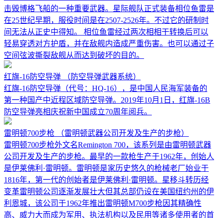
击毁博格飞船的一种重要武器。星际舰队正式装备相位鱼雷是
在25世纪早期，服役时间是在2507-2526年。不过它的研制时
间无法从正史中得知。 相位鱼雷经过两次相相干转换后可以
轻易穿透对方护盾，并在敌舰内造成严重伤害。也可以通过子
空间弦波撕裂敌舰从而达到破坏的目的。
红旗-16防空导弹
（防空导弹武器系统）
红旗-16防空导弹（代号：HQ-16），是中国人民海军装备的
第一种国产中近程区域防空导弹。2019年10月1日，红旗-16B
防空导弹亮相庆祝新中国成立70周年阅兵。
雷明顿700步枪
（雷明顿武器公司开发及生产的步枪）
雷明顿700步枪外文名Remington 700，该系列是由雷明顿武器
公司开发及生产的步枪。最早的一款枪生产于1962年，创始人
是伊莱佛利·雷明顿。雷明顿是家历史悠久的枪械老厂始业于
1816年，第一代的创始者是伊莱佛利·雷明顿。星移斗转历经
变革雷明顿公司逐渐发展壮大但其总部仍设在美国纽约州的伊
利恩城，该公司于1962年推出雷明顿M700步枪因其精确性
高、威力大而成为军用、执法机构以及民用等诸多使用者的首