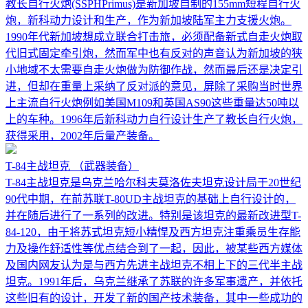
教长自行火炮(SSPHPrimus)是新加坡自制的155mm短程自行火
炮，新科动力设计和生产，作为新加坡陆军主力支援火炮。
1990年代新加坡想成立联合打击旅，必须配备新式自走火炮取
代旧式固定牵引炮，然而军中也有反对的声音认为新加坡的狭
小地域不太需要自走火炮做为防御作战，然而最后还是决定引
进，但却在重量上采纳了反对派的意见，屏除了采购当时世界
上主流自行火炮例如美国M109和英国AS90这些重量达50吨以
上的车种。1996年后新科动力自行设计生产了教长自行火炮，
获得采用，2002年后量产装备。
T-84主战坦克
（武器装备）
T-84主战坦克是乌克兰哈尔科夫莫洛佐夫坦克设计局于20世纪
90代中期，在前苏联T-80UD主战坦克的基础上自行设计的，
并在随后进行了一系列的改进。特别是该坦克的最新改进型T-
84-120，由于将苏式坦克短小精悍及西方坦克注重乘员生存能
力及操作舒适性等优点结合到了一起，因此，被某些西方媒体
及国内网友认为是与西方先进主战坦克不相上下的三代半主战
坦克。1991年后，乌克兰继承了苏联的许多军事遗产，并依托
这些旧有的设计，开发了新的国产技术装备，其中一些成功的