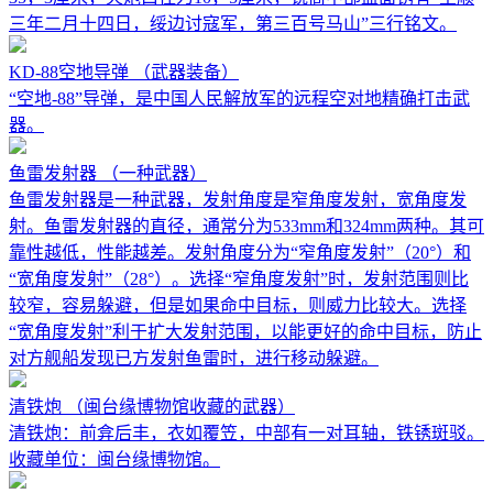
三年二月十四日，绥边讨寇军，第三百号马山”三行铭文。
KD-88空地导弹
（武器装备）
“空地-88”导弹，是中国人民解放军的远程空对地精确打击武
器。
鱼雷发射器
（一种武器）
鱼雷发射器是一种武器，发射角度是窄角度发射，宽角度发
射。鱼雷发射器的直径，通常分为533mm和324mm两种。其可
靠性越低，性能越差。发射角度分为“窄角度发射”（20°）和
“宽角度发射”（28°）。选择“窄角度发射”时，发射范围则比
较窄，容易躲避，但是如果命中目标，则威力比较大。选择
“宽角度发射”利于扩大发射范围，以能更好的命中目标，防止
对方舰船发现已方发射鱼雷时，进行移动躲避。
清铁炮
（闽台缘博物馆收藏的武器）
清铁炮：前弇后丰，衣如覆笠，中部有一对耳轴，铁锈斑驳。
收藏单位：闽台缘博物馆。