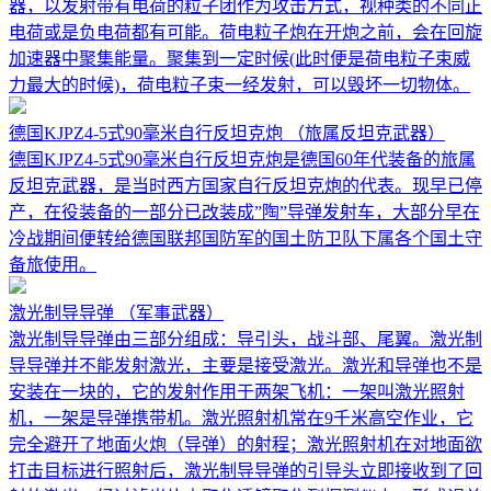
器，以发射带有电荷的粒子团作为攻击方式，视种类的不同正
电荷或是负电荷都有可能。荷电粒子炮在开炮之前，会在回旋
加速器中聚集能量。聚集到一定时候(此时便是荷电粒子束威
力最大的时候)，荷电粒子束一经发射，可以毁坏一切物体。
德国KJPZ4-5式90毫米自行反坦克炮
（旅属反坦克武器）
德国KJPZ4-5式90毫米自行反坦克炮是德国60年代装备的旅属
反坦克武器，是当时西方国家自行反坦克炮的代表。现早已停
产，在役装备的一部分已改装成”陶”导弹发射车，大部分早在
冷战期间便转给德国联邦国防军的国土防卫队下属各个国土守
备旅使用。
激光制导导弹
（军事武器）
激光制导导弹由三部分组成：导引头，战斗部、尾翼。激光制
导导弹并不能发射激光，主要是接受激光。激光和导弹也不是
安装在一块的，它的发射作用于两架飞机：一架叫激光照射
机，一架是导弹携带机。激光照射机常在9千米高空作业，它
完全避开了地面火炮（导弹）的射程；激光照射机在对地面欲
打击目标进行照射后，激光制导导弹的引导头立即接收到了回