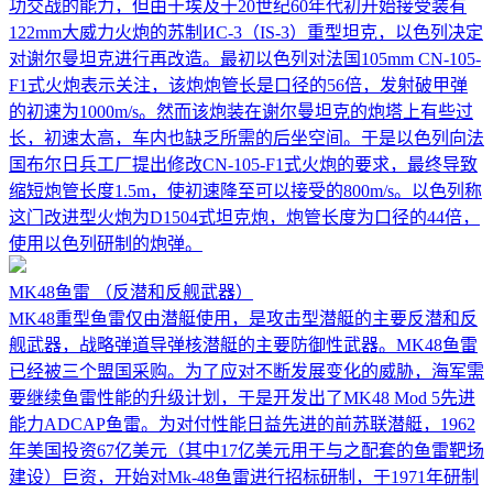
功交战的能力，但由于埃及于20世纪60年代初开始接受装有
122mm大威力火炮的苏制ИС-3（IS-3）重型坦克，以色列决定
对谢尔曼坦克进行再改造。最初以色列对法国105mm CN-105-
F1式火炮表示关注，该炮炮管长是口径的56倍，发射破甲弹
的初速为1000m/s。然而该炮装在谢尔曼坦克的炮塔上有些过
长，初速太高，车内也缺乏所需的后坐空间。于是以色列向法
国布尔日兵工厂提出修改CN-105-F1式火炮的要求，最终导致
缩短炮管长度1.5m，使初速降至可以接受的800m/s。以色列称
这门改进型火炮为D1504式坦克炮，炮管长度为口径的44倍，
使用以色列研制的炮弹。
MK48鱼雷
（反潜和反舰武器）
MK48重型鱼雷仅由潜艇使用，是攻击型潜艇的主要反潜和反
舰武器，战略弹道导弹核潜艇的主要防御性武器。MK48鱼雷
已经被三个盟国采购。为了应对不断发展变化的威胁，海军需
要继续鱼雷性能的升级计划，于是开发出了MK48 Mod 5先进
能力ADCAP鱼雷。为对付性能日益先进的前苏联潜艇，1962
年美国投资67亿美元（其中17亿美元用于与之配套的鱼雷靶场
建设）巨资，开始对Mk-48鱼雷进行招标研制，于1971年研制