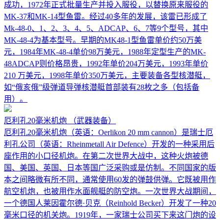
成功，1972年正式批量生产并投入服役，以替换原来服役的
MK-37和MK-14型鱼雷。经过40多年的发展，该雷已形成了
Mk-48-0、1、2、3、4、5、ADCAP、6、7等9个型号，其中
MK-48-4为基本型号。早期的MK48-1型鱼雷单价约50万美
元，1984年MK-48-4单价98万美元，1988年定型生产的MK-
48ADCAP则价格昂贵，1992年单价204万美元，1993年单价
210 万美元，1998年单价350万美元，主要装备各型核潜艇，
如“俄亥俄”级弹道导弹核潜艇首部装有28枚之多（包括备
用）。
厄利孔20毫米机炮
（武器装备）
厄利孔20毫米机炮（英语：Oerlikon 20 mm cannon）是瑞士厄
利孔公司（英语：Rheinmetall Air Defence）开发的一种采用后
座作用的小口径机炮。在第二次世界大战中，这种火炮被德
国、美国、英国、日本等国广泛采购或是仿制。不同国家的版
本之间略微有所不同，通常使用60发的弹鼓供弹。它既被用作
航空机炮，也被用作水面舰艇的防空炮。一次世界大战期间，
一个德国人莱因霍尔德·贝克（Reinhold Becker）开发了一种20
毫米口径的机关炮。1919年，一家瑞士公司买下来这门炮的设