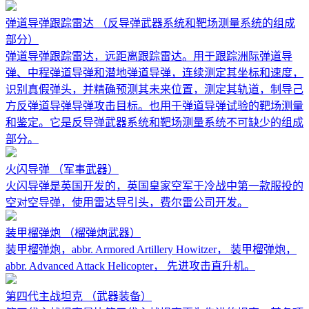
弹道导弹跟踪雷达
（反导弹武器系统和靶场测量系统的组成
部分）
弹道导弹跟踪雷达，远距离跟踪雷达。用于跟踪洲际弹道导
弹、中程弹道导弹和潜地弹道导弹，连续测定其坐标和速度，
识别真假弹头，并精确预测其未来位置，测定其轨道，制导己
方反弹道导弹导弹攻击目标。也用于弹道导弹试验的靶场测量
和鉴定。它是反导弹武器系统和靶场测量系统不可缺少的组成
部分。
火闪导弹
（军事武器）
火闪导弹是英国开发的，英国皇家空军于冷战中第一款服投的
空对空导弹，使用雷达导引头，费尔雷公司开发。
装甲榴弹炮
（榴弹炮武器）
装甲榴弹炮，abbr. Armored Artillery Howitzer， 装甲榴弹炮，
abbr. Advanced Attack Helicopter， 先进攻击直升机。
第四代主战坦克
（武器装备）