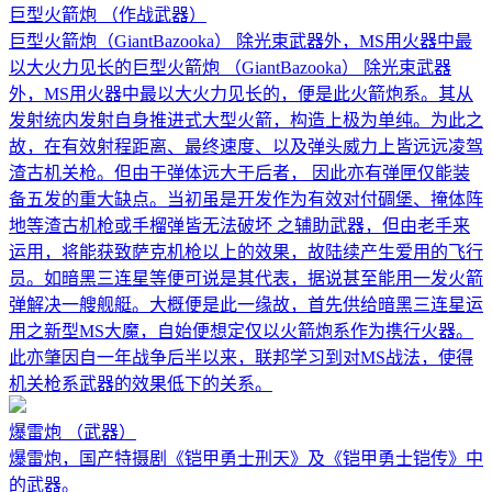
巨型火箭炮
（作战武器）
巨型火箭炮（GiantBazooka） 除光束武器外，MS用火器中最
以大火力见长的巨型火箭炮 （GiantBazooka） 除光束武器
外，MS用火器中最以大火力见长的，便是此火箭炮系。其从
发射统内发射自身推进式大型火箭，构造上极为单纯。为此之
故，在有效射程距离、最终速度、以及弹头威力上皆远远凌驾
渣古机关枪。但由于弹体远大于后者， 因此亦有弹匣仅能装
备五发的重大缺点。当初虽是开发作为有效对付碉堡、掩体阵
地等渣古机枪或手榴弹皆无法破坏 之辅助武器，但由老手来
运用，将能获致萨克机枪以上的效果，故陆续产生爱用的飞行
员。如暗黑三连星等便可说是其代表，据说甚至能用一发火箭
弹解决一艘舰艇。大概便是此一缘故，首先供给暗黑三连星运
用之新型MS大魔，自始便想定仅以火箭炮系作为携行火器。
此亦肇因自一年战争后半以来，联邦学习到对MS战法，使得
机关枪系武器的效果低下的关系。
爆雷炮
（武器）
爆雷炮，国产特摄剧《铠甲勇士刑天》及《铠甲勇士铠传》中
的武器。