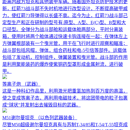
距离内敌方坦克和其他装甲车辆。随着国外坦克防护技术的更
新，红箭73战斗部不失时机地进行改型设计，不断提高破甲威
力，使红箭73导弹得以长盛不衰。迄今为止，红箭73战斗部己
定型生产和正在研制的型号有:原型、A型、E(C)型、B型和大
口径型。全弹分为战斗部舱和运载体舱两部分，平时分离装
箱，使用时将两个舱体通过快速卡钩连接在一起；在弹体左上
方弹翼根部装有一个曳光管，用于在飞行时进行观察和瞄准；
战斗部包括风帽，弹体，组合药柱和电-5引信等部件。运载体
包括了发动机，控制组件，弹翼装置和曳光管。战斗部的作用
是利用聚能装药的爆炸使紫铜药型罩形成金属射流，进行破
甲。
等离子炮
（武器）
这是一种科幻作品里，利用激光把重氢加热到百万度的高温，
使之变成等离子态，再利用电磁技术，将这团带电的粒子包裹
成“球状”并发射出去摧毁目标的武器。
M51谢尔曼坦克
（以色列武器装备）
尽管M50超级谢尔曼坦克具有与苏制T-34/85和T-54/T-55坦克成