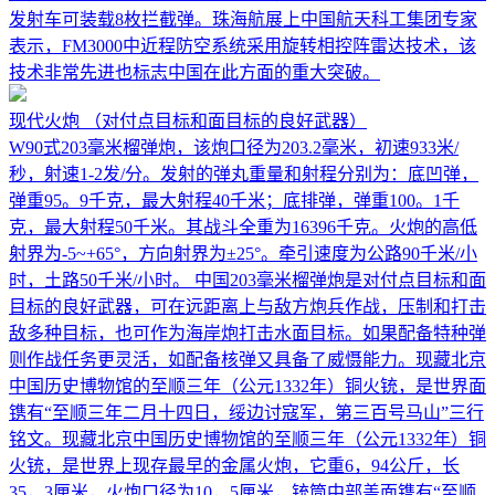
发射车可装载8枚拦截弹。珠海航展上中国航天科工集团专家
表示，FM3000中近程防空系统采用旋转相控阵雷达技术，该
技术非常先进也标志中国在此方面的重大突破。
现代火炮
（对付点目标和面目标的良好武器）
W90式203毫米榴弹炮，该炮口径为203.2毫米，初速933米/
秒，射速1-2发/分。发射的弹丸重量和射程分别为：底凹弹，
弹重95。9千克，最大射程40千米；底排弹，弹重100。1千
克，最大射程50千米。其战斗全重为16396千克。火炮的高低
射界为-5~+65°，方向射界为±25°。牵引速度为公路90千米/小
时，土路50千米/小时。 中国203毫米榴弹炮是对付点目标和面
目标的良好武器，可在远距离上与敌方炮兵作战，压制和打击
敌多种目标，也可作为海岸炮打击水面目标。如果配备特种弹
则作战任务更灵活，如配备核弹又具备了威慑能力。现藏北京
中国历史博物馆的至顺三年（公元1332年）铜火铳，是世界面
镌有“至顺三年二月十四日，绥边讨寇军，第三百号马山”三行
铭文。现藏北京中国历史博物馆的至顺三年（公元1332年）铜
火铳，是世界上现存最早的金属火炮，它重6，94公斤，长
35，3厘米，火炮口径为10，5厘米，铳筒中部盖面镌有“至顺