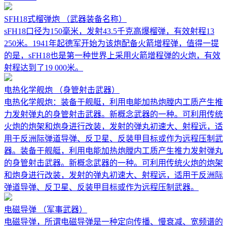
SFH18式榴弹炮
（武器装备名称）
sFH18口径为150毫米，发射43.5千克高爆榴弹，有效射程13
250米。1941年起德军开始为该炮配备火箭增程弹，值得一提
的是，sFH18也是第一种世界上采用火箭增程弹的火炮，有效
射程达到了19 000米。
电热化学舰炮
（身管射击武器）
电热化学舰炮：装备于舰艇，利用电能加热炮膛内工质产生推
力发射弹丸的身管射击武器。新概念武器的一种。可利用传统
火炮的炮架和炮身进行改装，发射的弹丸初速大、射程远，适
用于反洲际弹道导弹、反卫星、反装甲目标或作为远程压制武
器。装备于舰艇，利用电能加热炮膛内工质产生推力发射弹丸
的身管射击武器。新概念武器的一种。可利用传统火炮的炮架
和炮身进行改装，发射的弹丸初速大、射程远，适用于反洲际
弹道导弹、反卫星、反装甲目标或作为远程压制武器。
电磁导弹
（军事武器）
电磁导弹，所谓电磁导弹是一种定向传播、慢衰减、宽频谱的