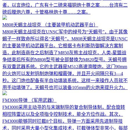
者，以言炮位，广东有十二磅来福铜炮十尊之案……台湾有二
磅后膛炮六尊，十管格林炮十尊……之案。
M808天蝎主战坦克
（主要装甲机动武器平台）
M808天蝎主战坦克在UNSC军中的绰号为“天蝎号”，由于其像
蝎子一样致命所以得名“天蝎号”，M808天蝎主战坦克是UNSC
的主要装甲机动武器平台。它根据卡布利斯防御解决方案制
造，此制造商在之后制造了M850灰熊主战坦克，人类-星盟战
争结束后所有的M808型号被全部替换为M820型号。天蝎号拥
有双重武器系统。它的主武器是M512高速滑膛炮，这门90mm
的火炮可以发射钨制炮弹和榴霰弹，并且开火间隔只有3—4
秒。这门炮也配备有半自动填装系统，这样一来操作人员就不
用手动填弹了。天蝎号也可以装备105mm的火炮来提升火力。
FM3000导弹
（军用武器）
FM3000采用主动寻的与末端制导的复合制导体制，配合旋转
相控阵雷达以及全项指令控制技术，能全方位作战。其次，
FM3000能够同时拦截8个目标，导弹一方面采用先进制导技
术，同时采用大量小型化集成技术，拦截弹体型非常小，每部