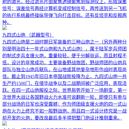
射的激光，经过滤光片由聚焦透镜聚焦到探测仪上，形成误差
信号；误差信号再经计算机变成控制信号，再传送到另一飞机
的执行系统最终操纵导弹飞向打击目标。还有反坦克和反舰两
种。
九四式山炮
（武器型号）
九四式山炮是二战时期日军装备的三种山炮之一（另外两种分
别是明治四十一年式山炮和九九式山炮），属于陆军步兵师团
的制式步兵支援火炮，重量较轻，便于分解驮运，而且射程不
低，设计的非常成功，主要装备野战旅团，野战师团的山炮兵
部队与独立山炮兵联队，在山地或其他复杂地形作战时表现尚
佳。截止到1945年旧日本帝国战败投降为止，九四式山炮一共
生产约1500门，在侵华战争以及二战期间被广泛应用，表现活
跃。在四一式山炮服役之际，世界局势开始了一场剧变，第一
次世界大战让各国野战火力水准可说翻新一轮，即使只有参与
部分战场的日军也深受震撼；作为师团级支援火炮的四一式山
炮在火力上终究不如一般野战炮，而且四一式设计终究是一战
前开发的火炮，要改良最后多半得把整门炮设计推倒重来。