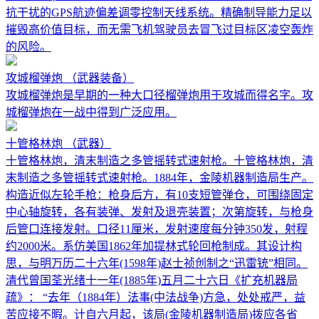
抗干扰的GPS航迹偏差调零控制天线系统。精确制导能力足以
摧毁高价值目标，而无需飞机驾驶员去冒飞过目标区凌空轰炸
的风险。
攻城榴弹炮
（武器装备）
攻城榴弹炮是早期的一种大口径榴弹炮用于攻城而得名字。攻
城榴弹炮在一战中得到广泛应用。
十管格林炮
（武器）
十管格林炮，清末制造之多管摇转式速射枪。十管格林炮，清
末制造之多管摇转式速射枪。1884年，金陵机器制造局生产。
构造近似左轮手枪：枪身后方，有10支短管弹仓，可围绕固定
中心轴旋转，各有装弹、发射及退壳装置；次第旋转，与枪身
后管口连接发射。口径11厘米，发射速度每分钟350发，射程
约2000米。系仿美国1862年加提林式轮回枪制成。其设计构
思，与明万历二十六年(1598年)赵士祯创制之“迅雷铳”相同。
清代曾国荃光绪十一年(1885年)五月二十六日《扩充机器局
疏》： “去年（1884年）法事(中法战争)方急，处处戒严，益
苦应接不暇。计自六月起，该局(金陵机器制造局)拨应各省