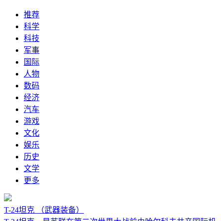
推荐
科学
科技
军事
国际
人物
数码
经济
汽车
游戏
文化
娱乐
历史
文学
更多
T-24坦克
（武器装备）