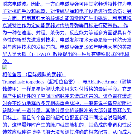
瞬态电磁波。因此，一方面电磁导弹可用其宽频谱特性作为电
子对抗的手段和武器，对传统导弹和电子设备进行软杀伤；另
一方面，可用其强大的核爆炸能源激励产生电磁波，利用其慢
衰减特性作为定向能武器对传统导弹等目标进行硬杀伤。 作
为一种在速度、射程、杀伤力、反应能力等诸多方面都具有革
命性的新型先进发射技术，电磁发射技术无疑是新一代航天发
射与应用技术的发展方向。电磁导弹是1985年哈佛大学的美籍
华人吴大钧（T·T·WU）教授提出的一种具有特殊形式的电磁
波。
相位鱼雷
（星际舰队的武器）
Transphasic torpedoes（超相位鱼雷），与Ablative Armor（耐烧
蚀装甲）一样是星际舰队未来用来对付博格的最后手段。它是
靠产生破坏性的子空间压缩脉冲来造成伤害的。该鱼雷在爆炸
时会不均匀地释放多元相态重叠脉冲，一般来说护盾只能阻挡
该脉冲的一道分量，其他分量会将该脉冲的大部分能量释放到
目标上。而且每个鱼雷的超相位配置都是不同或者说是随机
的，这样爆炸时产生的脉冲就是随机的，其造成的非调和性反
馈效应就使得博格飞船无法预测其准确的相态配置，从而成为