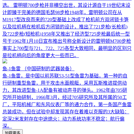
选。 雷明顿700步枪并非横空出世，其设计源自于19世纪末设
计即臻于完美的德国毛瑟98步枪1948年，雷明顿公司在从
M1917型改良而来的720型基础上改成了枪机前方双闭锁卡笋
以及拉机柄在枪机后方闭锁的设计，推出了721步枪(长枪机)
及722步枪(短枪机)1958年又推出了经济型725步枪最后统一型
号于1962年1月10日宣布推出号称全新设计的雷明顿M700步枪
事实上700型与721、722、725各型大致相同，最明显的区别只
是拉机柄向后的角度更大一些而已。
鱼-1鱼雷
（中国研制的武器装备）
鱼-1鱼雷，是中国以前苏联53-51型鱼雷为基础，第一种的自
行研制重型鱼雷，用于攻击水面舰艇，采用瓦斯推进提供动
力，其改进型鱼-1A配备有被动声寻的弹头。1962年由705研
究所开始研制，1966年3月，经过705研究所及其所属的50工
厂，平阳机械厂和东风仪表厂等的通力合作，第一条国产鱼雷
总装成功，但在试验中却发现其存在着难以克服的3大缺陷：
定深2米发射存在中途熄火；动力系统功率不稳定；航行偏
深。
加载更多