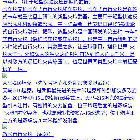
卡车炮
（用于轻型快速反应部队的武器）
卡车炮又称卡车式自行火炮和车载炮，卡车式自行火炮是在轮
式卡车载重底盘上研制的新型火炮武器，主要用于轻型快速反
应部队和机动特遣部队。中国陆军新一代52倍口径155毫米轮
式自行火炮曝光。据悉，该型火炮是中国研发的第五种“卡车”
式自行火炮（俗称卡车炮或车载炮），也是中国自行研制的第
八种轮式自行火炮，其数量之多，让全球侧目，堪称世界“火
炮大王”。外媒认为这种火炮的射程可达到惊人的53千米，足
以对敌方的远程炮火实施压制，也是世界同类型火炮中射程最
远的一种。
天马-216坦克
（先军号坦克和外部加装多款武器）
天马-216坦克，是朝鲜最先进的先军号坦克和外部加装多款武
器。2017年4月15日的朝鲜阅兵式上，天马-216坦克的最新改
型引人注目，有独特的火力配置。位于炮塔后面的是双联装
“火枪”防空导弹，也就是俄罗斯的SA-16改进型；位于炮塔正
上方的是双联装20毫米榴弹发射器。
教长自行火炮
（武器）