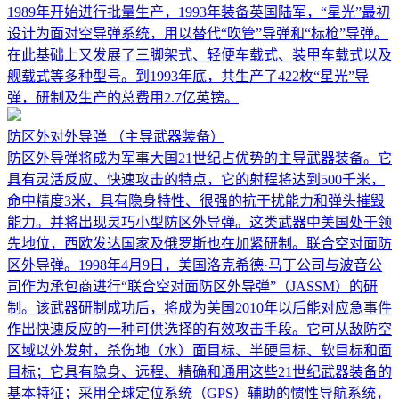
1989年开始进行批量生产，1993年装备英国陆军，“星光”最初
设计为面对空导弹系统，用以替代“吹管”导弹和“标枪”导弹。
在此基础上又发展了三脚架式、轻便车载式、装甲车载式以及
舰载式等多种型号。到1993年底，共生产了422枚“星光”导
弹，研制及生产的总费用2.7亿英镑。
防区外对外导弹
（主导武器装备）
防区外导弹将成为军事大国21世纪占优势的主导武器装备。它
具有灵活反应、快速攻击的特点，它的射程将达到500千米，
命中精度3米，具有隐身特性、很强的抗干扰能力和弹头摧毁
能力。并将出现灵巧小型防区外导弹。这类武器中美国处于领
先地位，西欧发达国家及俄罗斯也在加紧研制。联合空对面防
区外导弹。1998年4月9日，美国洛克希德·马丁公司与波音公
司作为承包商进行“联合空对面防区外导弹”（JASSM）的研
制。该武器研制成功后，将成为美国2010年以后能对应急事件
作出快速反应的一种可供选择的有效攻击手段。它可从敌防空
区域以外发射，杀伤地（水）面目标、半硬目标、软目标和面
目标；它具有隐身、远程、精确和通用这些21世纪武器装备的
基本特征；采用全球定位系统（GPS）辅助的惯性导航系统，