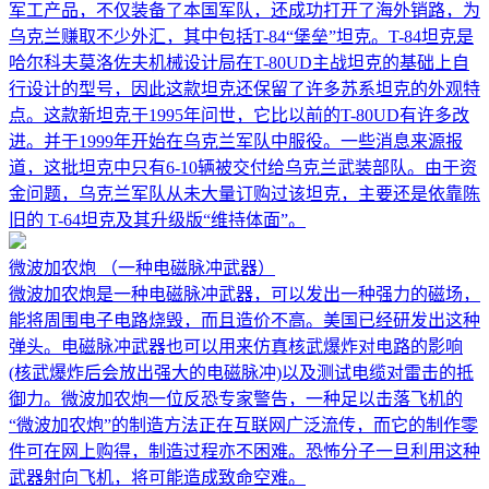
军工产品，不仅装备了本国军队，还成功打开了海外销路，为
乌克兰赚取不少外汇，其中包括T-84“堡垒”坦克。T-84坦克是
哈尔科夫莫洛佐夫机械设计局在T-80UD主战坦克的基础上自
行设计的型号，因此这款坦克还保留了许多苏系坦克的外观特
点。这款新坦克于1995年问世，它比以前的T-80UD有许多改
进。并于1999年开始在乌克兰军队中服役。一些消息来源报
道，这批坦克中只有6-10辆被交付给乌克兰武装部队。由于资
金问题，乌克兰军队从未大量订购过该坦克，主要还是依靠陈
旧的 T-64坦克及其升级版“维持体面”。
微波加农炮
（一种电磁脉冲武器）
微波加农炮是一种电磁脉冲武器，可以发出一种强力的磁场，
能将周围电子电路烧毁，而且造价不高。美国已经研发出这种
弹头。电磁脉冲武器也可以用来仿真核武爆炸对电路的影响
(核武爆炸后会放出强大的电磁脉冲)以及测试电缆对雷击的抵
御力。微波加农炮一位反恐专家警告，一种足以击落飞机的
“微波加农炮”的制造方法正在互联网广泛流传，而它的制作零
件可在网上购得，制造过程亦不困难。恐怖分子一旦利用这种
武器射向飞机，将可能造成致命空难。