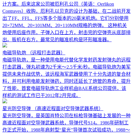
计方案。后来这家公司被厄利孔公司（英语：Oerlikon
Contraves）收购，厄利孔以贝克的设计为基础，在二战前开发
出了FF、FFL、FFS等多个版本的20毫米机炮。它们分别使用
20×72MM、20×101MM、20×110MM规格的炮弹。 这种机关
炮使用后座作用，子弹入口在上方，射击完的空弹壳从底部排
出。扳机在右方，最常见的瞄准机构是环形瞄准器。
电磁导轨炮
（远程打击武器）
电磁导轨炮，是一种使用电能代替化学发射药发射弹丸的远程
打击武器，弹丸初速为2千米～2.5千米/秒。电磁导轨炮为美军
提供未来作战优势，该远程海军武器使用了十分先进的复合材
料，并可利用电能发射弹药，同时还延长了炮管的寿命，提升
了性能，首套电磁导轨炮工业样机由BAE系统公司提供，该
样机的测试工作已于2012年2月完成。
星光防空导弹
（高速近程面对空导弹武器系统）
星光防空导弹，是英国肖特公司在标枪导弹基础上发展的一种
高速近程面对空导弹武器系统，导弹代号S14。1986年研制工
作正式开始，1988年肩射型“星光”导弹首次试验成功，1988～