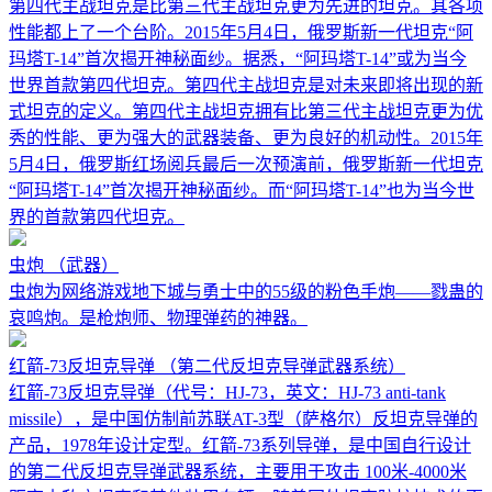
第四代主战坦克是比第三代主战坦克更为先进的坦克。其各项
性能都上了一个台阶。2015年5月4日，俄罗斯新一代坦克“阿
玛塔T-14”首次揭开神秘面纱。据悉，“阿玛塔T-14”或为当今
世界首款第四代坦克。第四代主战坦克是对未来即将出现的新
式坦克的定义。第四代主战坦克拥有比第三代主战坦克更为优
秀的性能、更为强大的武器装备、更为良好的机动性。2015年
5月4日，俄罗斯红场阅兵最后一次预演前，俄罗斯新一代坦克
“阿玛塔T-14”首次揭开神秘面纱。而“阿玛塔T-14”也为当今世
界的首款第四代坦克。
虫炮
（武器）
虫炮为网络游戏地下城与勇士中的55级的粉色手炮——戮蛊的
哀鸣炮。是枪炮师、物理弹药的神器。
红箭-73反坦克导弹
（第二代反坦克导弹武器系统）
红箭-73反坦克导弹（代号：HJ-73，英文：HJ-73 anti-tank
missile），是中国仿制前苏联AT-3型（萨格尔）反坦克导弹的
产品，1978年设计定型。红箭-73系列导弹，是中国自行设计
的第二代反坦克导弹武器系统，主要用于攻击 100米-4000米