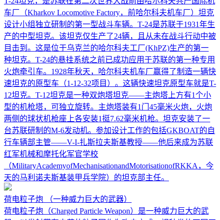
T-24坦克，是苏联在第二次世界大战前由哈尔科夫共产国际机
车厂（Kharkov Locomotive Factory，前哈尔科夫机车厂）坦克
设计小组独立研制的第一型战斗车辆。T-24是苏联于1931年生
产的中型坦克。该坦克仅生产了24辆，且从未在战斗行动中被
目击到。这是位于乌克兰的哈尔科夫工厂(KhPZ)生产的第一
种坦克。T-24的悬挂系统之前已成功应用于苏联的第一种专用
火炮牵引车。1928年秋天，哈尔科夫机车厂赢得了制造一辆快
速坦克的原型车（1-12-32项目）。这辆快速坦克原型车就是T-
12坦克。T-12坦克是一种双炮塔坦克——主炮塔上方有1个小
型的机枪塔，可独立旋转。主炮塔装有1门45毫米火炮，火炮
两侧的球状机枪座上各安装1挺7.62毫米机枪。坦克安装了一
台苏联研制的M-6发动机。参加设计工作的包括GKBOAT的自
行车辆部主管——V-I-扎斯拉夫斯基教授——他后来成为苏联
红军机械和摩托化军官学校
（MilitaryAcademyofMechanisationandMotorisationofRKKA，今
天的马利诺夫斯基装甲兵学院）的坦克部主任。
荷电粒子炮
（一种威力巨大的武器）
荷电粒子炮（Charged Particle Weapon）是一种威力巨大的武