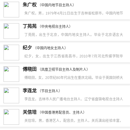
出生。中文名是张宇光。
朱广权
老级、资深的YouTuber。频道内容大多是莱斯特自己的生活日
（中国内地节目主持人）
朱广权，男，1979年4月21日出生于吉林省松原市，中国内地节
常琐事，有时会也会创作一些互动游戏，亦是七秒挑战的创始
目主持人，毕业于中国传媒大学。2003年，朱广权进入中央电视
者。百度百科内容由网友共同编辑，如您发现自己的词条内容不
丁苑苑
（中央电视台主持人）
台新闻中心，担任播音员。2006年，担任CCTV-13国际新闻资
准确或不完善，欢迎使用本人词条编辑服务（免费）参与修正。
丁苑苑，出生于北京，中国内地女主持人。毕业于北京语言大
讯类节目《国际时讯》的主持人。2008年，担任CCTV-13新闻
学，中国内地女主持人。2003年大学毕业后进入中国国际广播电
纪夕
资讯类节目《新闻30分》的主持人。2009年，担任CCTV-13新
（中国内地女主持人）
台工作，担任《欢乐调频》《岁月留声》等双语主持人。2008
纪夕，女，出生于江西省南昌市，2010年7月河北传媒学院毕
闻直播节目《新闻直播间》的主持人。2011年，担任CCTV-13
年，进入中央电视台科教频道工作，现主持《科幻地带》节目。
业，经过几年的努力打拼，现就职于江西省电视台任栏目主持
综合资讯类节目《共同关注》的主持人。2013年，担任“第30届
傅晓田
曾主持《希望英语》《原来如此》《味·道》等节目。
（凤凰卫视节目主持人及制片人）
人。
樱花诗赛”决赛的评委。2014年，担任CCTV-5世界杯纪录片《征
傅晓田，女，20世纪80年代出生在重庆北碚。毕业于英国剑桥大
服之光》的解说员。2016年，参加央视端午特别节目《诗礼端
学丘吉尔学院，获哲学硕士学位。本科就读于北京语言大学英语
李连龙
（节目主持人）
午》的录制。2017年1月，与文静搭档主持CCTV-1春晚特别节
语言文学专业及北京大学经济学双学位。任凤凰卫视节目主持人
李连龙，吉林市人民广播电台主持人、辽宁省盘锦电视台主持人
目《一年又一年》。2018年12月30日，参加智见未来·机智过人
及制片人。2009年在英国加入凤凰卫视，任凤凰卫视驻伦敦记者
和江苏南通《民生零距离》实习主持人。湖北当阳《当阳新闻》
先锋盛典，表演小品《藏经纸轶事》。2019年12月31日，主持
关信培
站首席记者及站长，2011年两度前往利比亚进行战地报道；同年
（中国香港男配音员、主持人）
主播、湖北当阳《新闻直通车》、《春晚倒计时》、《电影之
bilibili跨年直播晚会。2020年3月，在中央广播电视总台央视综
关信培，男，香港艺人，配音员，主持人，关氏演出经验丰富，
底调升凤凰卫视香港总部任高级记者、编译副主任。2013年起担
旅》等多个电视节目制片人兼主持人，历任策划、编辑、记者、
艺频道推出的系列专题节目《战“疫”故事》中担任讲述人。2021
曾为多个不同香港及外地剧团演出。主要作品《狮子王》。