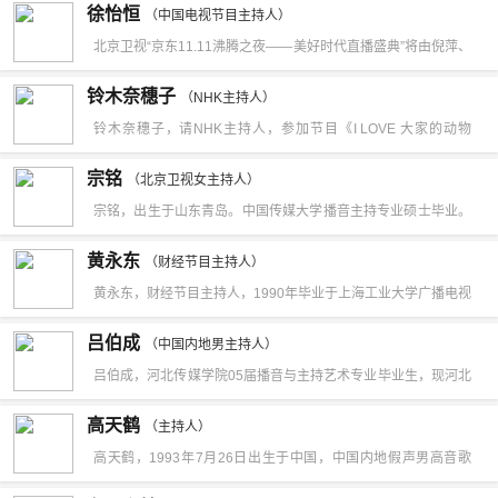
纲凤凰卫视播出时间最长栏目《风云对话》的主持人，两年后兼
徐怡恒
摄像、后期剪辑、主持人、制片人等多个岗位，2007年4月获第
（中国电视节目主持人）
年12月31日，参加《启航2022——中央广播电视总台跨年晚
任制片人。2016年，傅晓田的母校剑桥大学丘吉尔学院决定以傅
北京卫视“京东11.11沸腾之夜——美好时代直播盛典”将由倪萍、
二届“诗婷”杯朗诵艺术大赛播音组特等奖，2008年4月获第二届
会》。
晓田的名字命名一座花园，是剑桥大学建校以来第一次以华人女
韩乔生、刘洪悦、曹扬、刘婧、沈凌、李宗铭、徐怡恒、小强搭
全国校园金话筒比赛金奖等。
铃木奈穗子
（NHK主持人）
性校友的名字命名校园设施。2017年，傅晓田获授意大利总统颁
档主持，共同开启4个小时的热力直播。2022年9月10日，参加
铃木奈穗子，请NHK主持人，参加节目《I LOVE 大家的动物
发的意大利之星骑士勋章，成为全球最年轻获此荣誉者。2020年
《2022北京广播电视台中秋晚会》。
园》。
12月，傅晓田获得“十大杰出新香港青年”称号。
宗铭
（北京卫视女主持人）
宗铭，出生于山东青岛。中国传媒大学播音主持专业硕士毕业。
北京卫视新晋主持人。主持了：2021年时尚芭莎“内行才知道”美
黄永东
（财经节目主持人）
妆大赏；“京东6.18沸腾之夜”18周年庆直播盛典；中国人寿保险
黄永东，财经节目主持人，1990年毕业于上海工业大学广播电视
个险精英高峰论坛；比亚迪汉浅色内饰上市发布会；PICC冰雪
专业，2006年正式加盟第一财经担任主持人、评论员。主持过的
吕伯成
嘉年华直播盛典；阳光城地产“北京梵悦108”首发宣传片；万达
（中国内地男主持人）
栏目有《财经中间站》、《实盘追踪》、《尾市盘点》、《公司
吕伯成，河北传媒学院05届播音与主持艺术专业毕业生，现河北
集团314全国购物狂欢节。
与行业》、2008年起主持《今日股市》等。2011年3月加盟中央
省电视台河北导视频道节目主持人。
高天鹤
电视台财经频道，2011年04月06日正式亮相央视财经频道，主
（主持人）
高天鹤，1993年7月26日出生于中国，中国内地假声男高音歌
持《交易时间》以及《市场分析室》节目。
手、歌剧演员、主持人，中国内地男子演唱组合声入人心男团