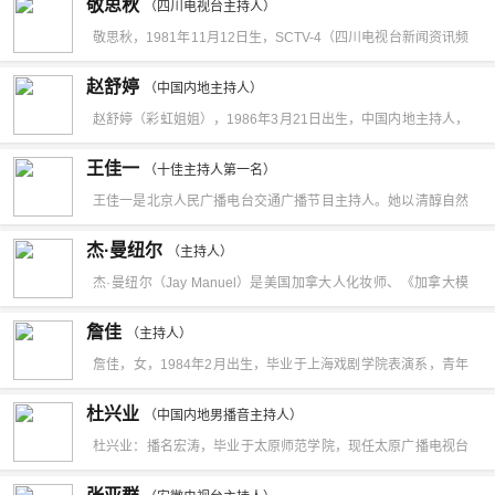
敬思秋
（四川电视台主持人）
敬思秋，1981年11月12日生，SCTV-4（四川电视台新闻资讯频
道）著名主持人。
赵舒婷
（中国内地主持人）
赵舒婷（彩虹姐姐），1986年3月21日出生，中国内地主持人，
毕业于中国传媒大学播音与主持专业。
王佳一
（十佳主持人第一名）
王佳一是北京人民广播电台交通广播节目主持人。她以清醇自然
的声音，乐观豁达的天性，勤奋敬业的精神，轻松平民的风格赢
杰·曼纽尔
（主持人）
得了京城百万听众的喜爱。2005年，王佳一在北京电台“听众喜
杰·曼纽尔（Jay Manuel）是美国加拿大人化妆师、《加拿大模
爱的主持人”评选中荣获“十佳主持人”第一名。北京交通台
特新秀大赛》第二季的主持人、《全美超级模特新秀大赛》的重
詹佳
103.9《一路畅通》《笑口常开》主持人。生于1971年12月，大
（主持人）
要人物，他从第一季开始已在节目工作。
詹佳，女，1984年2月出生，毕业于上海戏剧学院表演系，青年
学学历。原名王宝龄，曾经在辽宁人民广播电台工作，后到辽宁
配音演员、导演，上海电影家协会会员。2004年7月进入上海电
电视台担任《今晚直播》主持人。她的名字随着北京交通广播的
杜兴业
（中国内地男播音主持人）
影译制厂，担任演员、主持。配音代表作品有《穿普拉达的女
节目而传播，具有较高的社会知名度、美誉度和影响力。在2004
杜兴业：播名宏涛，毕业于太原师范学院，现任太原广播电视台
王》安迪、意大利《狮子王》宾波、《盗梦空间》阿丽阿德妮、
年、2005年两度荣获“北京十大杰出青年提名奖”2005年北京市委
91.2太原新闻综合广播早间节目部主任，主持《912新闻早高