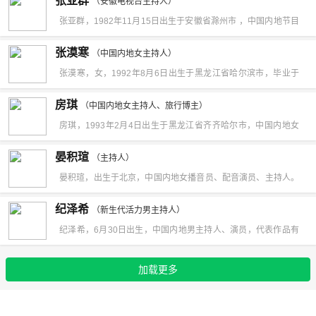
张亚群
《史前巨鳄3》苏姗。作为配音导演，主要作品有《大白鲨3》、
（安徽电视台主持人）
市政府授予王佳一“首都精神文明先进个人”、2006年5月1日共青
峰》《太原新闻》等节目。
张亚群，1982年11月15日出生于安徽省滁州市 ，中国内地节目
《大买卖》、《大男孩》等。
团北京市委授予王佳一北京市“五四奖章”称号。
主持人，毕业于安徽工业大学英语系。2002年，因参加安徽电视
张漠寒
（中国内地女主持人）
台文体频道形象代言人大赛，获得冠军及最具活力奖而出道；同
张漠寒，女，1992年8月6日出生于黑龙江省哈尔滨市，毕业于
年，主持安徽影视频道音乐节目《影视音乐秀》。2003年，开始
中国传媒大学，中国内地足球解说员、主持人。张漠寒早年凭借
房琪
主持安徽影视频道搞笑类型的节目《影视有约》。2007年，主持
（中国内地女主持人、旅行博主）
优异的成绩在毕业之际顺利签约南方某电视台担任主持人。2015
房琪，1993年2月4日出生于黑龙江省齐齐哈尔市，中国内地女
安徽电视台经济生活频道《第一时间》。2011年5月7日，主持
年，张漠寒在甘肃卫视全景足球当主持人瞬间走红。随后在
主持人、旅行博主，毕业于南京传媒学院（原中国传媒大学南广
安徽卫视室内竞技节目《全民运动会》。2015年，主持安徽卫视
晏积瑄
PPTV、乐视、新浪、章鱼TV等平台解说足球比赛。现加入“解说
（主持人）
学院）。2015年，因担任发现之旅频道《美丽中华行》节目的外
美颜时尚指南节目《年轻十岁》；7月3日，其主持的全民竞技节
晏积瑄，出生于北京，中国内地女播音员、配音演员、主持人。
者联盟”担任足球解说工作。
景主持人而出道。2016年，凭借在语言竞技真人秀《我是演说家
目《我爱桃花源》在安徽卫视首播。2016年，主持安徽卫视育儿
1980年，晏积瑄考八一电影制片厂开始从事配音工作。1984
纪泽希
第三季》中的励志演讲《我们毕业了》初露头角。2017年，担任
（新生代活力男主持人）
经验分享节目《加油好baby第三季》。
年，担任国庆阅兵的女解说员。1993年，进入北京人民广播电台
纪泽希，6月30日出生，中国内地男主持人、演员，代表作品有
腾讯综艺《美丽帮》第三季主持人。2018年，参与的人文讲述节
新闻台，担任主持人、播音员。1995年，在历史剧《武则天》
电视剧《与青春有关的日子》。
目《美好时代》播出。2019年，主演的古装励志片《公主的战
中，为武则天配音。1998年，在央视版《水浒传》中配音了两个
加载更多
俘》播出。2020年，参与录制的励志演讲节目《暖暖的中国》上
角色。2004年1月，与张家声搭档参加公安部春节电视文艺晚
线。2021年，参与拍摄的纪录片《花开在远方》第二季上线。
会。2009年，为科幻电影《阿凡达》献声。2014年7月，为仙侠