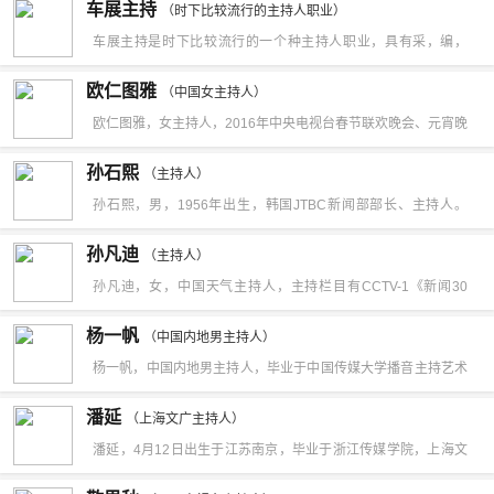
车展主持
（时下比较流行的主持人职业）
Super Vocal成员。2017年，主演音乐剧《一盏明灯·焦裕禄》。
车展主持是时下比较流行的一个种主持人职业，具有采，编，
2018年，以演唱成员的身份参加湖南卫视原创新形态声乐演唱节
播，控等多种业务能力，在一个相对固定的车展节目，作为主持
欧仁图雅
目《声入人心》，并拿到了“最终首席”。2019年，作为声入人心
（中国女主持人）
者和播出者。集编辑，记者，播音员于一身。一般需要临时发
欧仁图雅，女主持人，2016年中央电视台春节联欢晚会、元宵晚
男团的音乐合伙人参加湖南卫视音乐竞技节目《歌手2019》；同
挥，为车展活动营造各种氛围，并推销销售商的车型。
会主持人。
年，作为实习主持人参加湖南卫视脱口秀节目《天天向上》五四
孙石熙
（主持人）
特辑；7月，高天鹤通过《天天向上》实习考核正式转正；12月4
孙石熙，男，1956年出生，韩国JTBC新闻部部长、主持人。
日，宣布加入环球音乐集团旗下的Decca音乐厂牌，与蔡程昱、
2014年12月，获得韩国“2014年度人物”首位。2016年9月，获
孙凡迪
（主持人）
鞠红川、仝卓组成声入人心男团Super Vocal。2020年1月24
得“2016 Power People”（“2016韩国演艺圈最具影响力人物”）
孙凡迪，女，中国天气主持人，主持栏目有CCTV-1《新闻30
日，在2020年中央广播电视总台春节联欢晚会上与杨洪基、霍勇
第5位。2019年1月，韩国自由职业记者金某报警说，他在1月10
分》、《朝闻天下》等。
等演唱歌曲《黄河颂》；3月，随声入人心男团Super Vocal以奇
杨一帆
日晚上，与孙石熙一起在日料店用餐时，被对方暴打。
（中国内地男主持人）
袭歌手身份加盟湖南卫视音乐节目《歌手·当打之年》，3月27
杨一帆，中国内地男主持人，毕业于中国传媒大学播音主持艺术
日，随声入人心男团Super Vocal发布正式成团的首张作品先导
专业。2021年12月，入职湖南卫视。
潘延
（上海文广主持人）
单曲《你的色彩》。
潘延，4月12日出生于江苏南京，毕业于浙江传媒学院，上海文
广主持人。