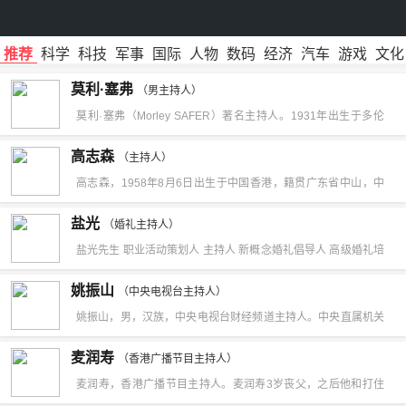
推荐
科学
科技
军事
国际
人物
数码
经济
汽车
游戏
文化
莫利·塞弗
（男主持人）
莫利·塞弗（Morley SAFER）著名主持人。1931年出生于多伦
多，1970年12月成为“60分钟”节目的主编之一，并在栏目组一直
高志森
（主持人）
工作了三十多年。他开创了客观报道模式，并以电视片《火烧锦
高志森，1958年8月6日出生于中国香港，籍贯广东省中山，中
尼村》鸣响了约翰逊政府的丧钟，他的新闻报道和采访先后获得
国香港男导演、编剧、制片人、剪辑师、演员、主持人。1981
盐光
过包括9项艾美奖，3项海外传媒俱乐部奖等。1972年，曾参与
（婚礼主持人）
年，编写了个人首部电影剧本《不准掉头》。1982年3月24日，
盐光先生 职业活动策划人 主持人 新概念婚礼倡导人 高级婚礼培
尼克松总统的中国之行。著名主持人莫利·塞弗(Morley Safer)于
担任编剧的喜剧电影《柠檬可乐》上映，凭借该片获得了第19届
训师 婚前辅导师 西方传统婚礼文化礼俗顾问 北京SOHO·风尚主
纽约当地时间2016年5月19日去世，享年84岁。加拿大出生的莫
姚振山
台湾电影金马奖最佳原著剧本提名。1984年，拍摄了导演处女作
（中央电视台主持人）
持团主持人(原名-李猛）信仰基督后自改名为---盐光
利·塞弗（1931—）以电视片《火烧锦尼村》鸣响了约翰逊政府
姚振山，男，汉族，中央电视台财经频道主持人。中央直属机关
《开心鬼》，该片票房达1741万港元，位列香港年度票房第十二
的丧钟，美国战地记者的揭露性报道促成了国内舆论向反战方向
青联常委，中央国家机关青联委员。毕业于江西财经大学证券投
名。1988年7月14日，执导的喜剧电影《鸡同鸭讲》上映。
麦润寿
（香港广播节目主持人）
转变。莫利·塞弗所代表的客观报道模式是嵌入式新闻报道的代
资专业，上海高级金融学院EMBA，拥有17年证券从业经历和14
1991年2月2日，参与编剧的动作犯罪电影《纵横四海》上映。
麦润寿，香港广播节目主持人。麦润寿3岁丧父，之后他和打住
表。在越南战争中，新的传媒技术得到了迅速发展。尽管越南战
年电视直播经验，专注于中国资本市场报道，研究方向主要专注
1992年，拍摄了喜剧电影《家有喜事》，该片香港票房达4899