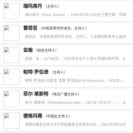
家工的母亲在别人家生活，而与2个姊姊分开。中学时，于九龙
争一开始对大多数美国人来说遥不可及，但电视却把这场战争从
瑞玛席丹
于公司品牌定位传播和商业模式优化研究。现任中央电视台财经
（主持人）
万港元，位列香港年度十大卖座影片第二名。1993年，执导了古
邓镜波学校就读理科。1978年毕业于香港浸会书院语言文学系，
千里之外直接带进了他们的起居室。然而，与美国军方所希望的
瑞玛席丹（Rima Zeidan），1990年5月1日出生于黎巴嫩，中国
频道《正点财经》《第一时间》《经济信息联播》节目主持人。
装喜剧片《花田喜事》，该片香港票房达3548万港元，位列香港
后于港台工作。79年离开电台，转职中学数学科教师，一年后重
目标大相径庭，随军记者们不仅没有用多姿多彩的英雄主义行为
台湾女演员、歌手、模特、主持人。2006年，以模特身份出道。
年度十大卖座影片第二名。1994年，执导了歌舞电影《我和春天
雷荷芸
投港台。到了1988年再次离开港台，出外开办公关制作公司。后
（中英西粤同传译员、主持人）
与故事来煽动国民的参战热情，却让公众直接从画面上看见了哥
2011年，拍摄微电影《国旗女孩》，由此受到关注开始踏入演艺
有个约会》，该片获得了第14届香港电影金像奖最佳影片奖提
雷荷芸，中英西粤同声传译员，主持人，三无国际新青年公益项
来加入商业电台，任职公关及创作总监，并主持晨早节目。1997
伦比亚广播公司新闻部的莫利·塞弗和两名越南摄像师拍摄的《火
圈。2015年，主持外景旅游节目《沙发客玩世界》。2017年，
名。1997年，执导了剧情片《南海十三郎》，凭借该片获得了第
目创始人。广东外语外贸大学学士，西班牙马德里康普顿斯大学
年，他再回到港台，主持晚间节目《星空奇遇铁达尼》直至现
烧锦尼村》一片。
金瑜
主演的个人首部电影《强尼凯克》上映，她凭借该片获得了第19
（财经主持人）
34届台湾电影金马奖最佳剪辑奖。1998年，执导了古装喜剧片
硕士和最高荣誉（Cum Laude）文学博士。
在。麦润寿亦主持香港电台电视节目《中学校际问答比赛》《健
金瑜，女，1973出生。 1993年毕业于上海大学国际商学院，从
届台北电影节最佳新演员奖、第12届华语青年影像论坛年度新锐
《九星报喜》。2001年2月15日，担任制片人的《爱情观自在》
康大道》《香港故事》及《小学校际通识问答比赛》。麦润寿热
事财经节目标采编播已经是第10个年头，荣获2002年度上海市
女演员奖、第54届台湾电影金马奖最佳新演员奖。2018年12
上映。
帕特·罗伯逊
（主持人）
心青少年辅导工作，2005年获颁荣誉勋章。现于香港电台Radio
十大青年经济人物称号。
月，发行个人首张创作专辑《你知不知道》。2019年7月13日，
帕特·罗伯逊(马里恩·戈登·罗伯逊)(Pat Robertson，1930年-)，
2主持节目《星空奇遇铁达尼》。
在台北三创举行个人首场演唱会。2020年，发行抗疫单曲
电视传媒福音传道者。罗伯逊是《700俱乐部》电视节目的主持
菲尔·莱斯特
（电台广播主持人）
《Rise up》。2024年，出演的宁浩执导的喜剧电影《红毯先
人，该节目通过他创办的基督教广播网（CBN）播出。罗伯逊在
菲尔·莱斯特（PhilipMichaelLester，1987年1月30日－），活
生》上映。
20世纪80年代崛起，他是推动基要主义基督教和促进保守的政治
跃于YouTube的英国影片部落客(YouTuber)以及电台广播主持
德格玛雅
力量的主要牧师之一。1988年，他曾参加共和党总统候选人竞选
（中国女主持人）
人。2006年3月27日，莱斯特利用他从喜瑞儿盒子里拿到的玩具
德格玛雅是吉林大学文学院播音主持系毕业生， 1982年9月28日
但没有成功。1989年，他创立基督教联盟以推动自己的目标。
摄影机，录下并上传了他第一支YouTube影片。莱斯特是属于元