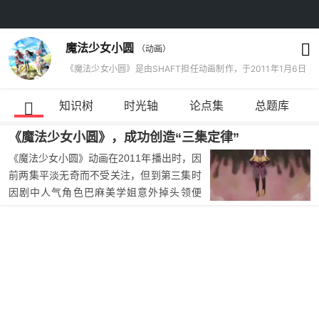
魔法少女小圆
（动画）
《魔法少女小圆》是由SHAFT担任动画制作，于2011年1月6日
由日本电视台每日放送播放的12集日本动画片，也是史上获奖最
多的日本电视动画，作品亦改编成同名漫画。《魔法少女小圆剧
知识树
时光轴
论点集
总题库
场版》前篇于2012年10月06日上映，后篇于2012年10月13日
《魔法少女小圆》，成功创造“三集定律”
上映，新篇于2013年10月26日上映。
《魔法少女小圆》动画在2011年播出时，因
前两集平淡无奇而不受关注，但到第三集时
因剧中人气角色巴麻美学姐意外掉头领便
当，给观众以强悍的震撼与感染力，成功拉
抬自己的声势与关注度，就此衍生出了“三
集定律”，指的是一部好的作品往往会在第3/
4集的时候出现神转折，或者在一部作品没
看完3集之前不要轻易判定整部动画的性质
与好坏。