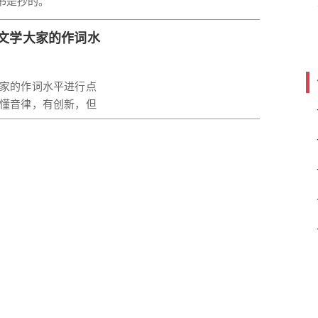
书是抄的。
将书一字不漏地给背
文学大家的作词水
孟德新书》，只是后
家的作词水平进行点
懂音律，有创新，但
扫编》中“荆公毁稿”
小词信手拈来，却不
让人笑掉大牙；晏几
好，一次他偷看到
病。
的观点，说自己在写一
把它给撕了。