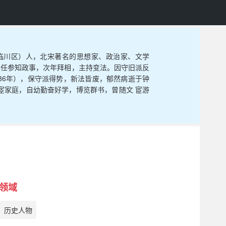
州市临川区）人，北宋著名的思想家、政治家、文学
，任参知政事，次年拜相，主持变法。因守旧派反
86年），保守派得势，新法皆废，郁然病逝于钟
仕宦家庭，自幼勤奋好学，博览群书，曾随文 宦游
领域
历史人物