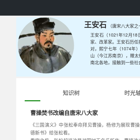
王安石
（唐宋八大家之
王安石（1021年12月
家、改革家。王安石历任
对，熙宁七年（1074
山（今江苏南京），赠太
南北各地，接触到一些社
知识树
时光
曹操焚书改编自唐宋八大家
《三国演义》中张松奉命拜见曹操，杨修为展现曹操
德新书》给张松看。