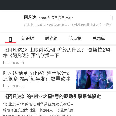
阿凡达
（2009年 英国|美国 电影）
在未来，人类穿上阿凡达的躯壳，飞到遥远的星球潘多拉开采资
源。受伤后以轮椅代步的前海军杰克，自愿接受实验并以他的阿
凡达来到潘多拉。然而，在结识了当地纳美族人公主涅提妮之
知识树
时光轴
论点集
总题库
后，杰克在一场人类与潘多拉军民的战争中陷入两难。
《阿凡达2》上映前影迷们将经历什么？ '哥斯拉2'风
格《阿凡达》预告欣赏一下
2018-07-31
阿凡达'给星战让路？迪士尼计划
还很多 福斯每年发行数量砍半
希望风格有所区别
2019-05-09
《阿凡达》的“创业之星”号的驱动引擎系统设定
“创业之星”号的驱动引擎系统为双反物质--
核聚变混合动力引擎，长264米，引擎内部9