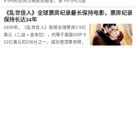
9.5%的空间为核反应舱室，余下0.5%为反
物质湮灭舱室，但湮灭系统却提供了超过9
《乱世佳人》全球票房纪录最长保持电影，票房纪录
5%的星际航行动力。湮灭系统所用的反物
保持长达34年
质燃料为反氢和氢。
1939年，《乱世佳人》取得全球票房3.9亿
美元（二战 + 金本位），约等于美国GDP 9
22亿美元的236分之一，成功登顶票房榜，
并且它的票房纪录一直保持了34年，直到19
73年上映的《驱魔人》以4.4亿美元的票房
打破了它的票房纪录。