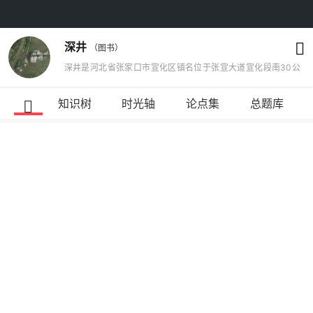
深井
（图书）
深井是河北省张家口市宣化区镇名位于张宣大道宣化段南30公
里，宣化至大同宣大高速东2.5公里，112国道中段。以种植马铃
薯著称。河北省张家口市宣化区深井镇，全镇人口约3.6万，辖
知识树
时光轴
论点集
总题库
61个村，北临郭淳南接化稍营，该镇四面环山，气候宜人