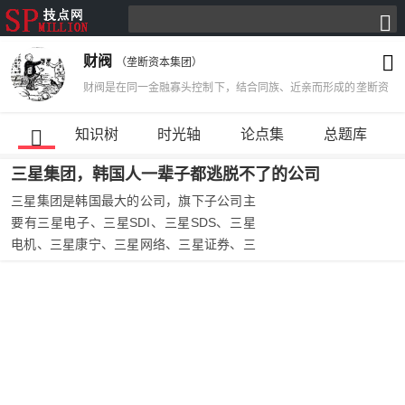
财阀
（垄断资本集团）
财阀是在同一金融寡头控制下，结合同族、近亲而形成的垄断资
本集团。第二次世界大战前日本金融垄断资本集团的通称。日本
在明治维新后，进入资本主义发展时期。20世纪初，垄断组织
知识树
时光轴
论点集
总题库
有广泛发展。20世纪30年代前，形成三井、三菱、住友、安田
三星集团，韩国人一辈子都逃脱不了的公司
四大财阀。30年代后，又出现鲇川、浅野、古河、大仓、中
岛、野村等一批新兴财阀。这些财阀以家族总公司为中心，形成
三星集团是韩国最大的公司，旗下子公司主
“家族总公司—直系公司—旁系公司”的特殊持股关系。
要有三星电子、三星SDI、三星SDS、三星
电机、三星康宁、三星网络、三星证券、三
星物产、三星重工、三星工程、三星航空和
三星生命等80多家子公司，业务涉及电子、
金融、机械、化学等众多领域。三星集团全
年营业收入超过韩国GDP的20%，对韩国有
着广泛的影响。韩国人自我调侃，一生无法
避免三样东西：死亡、税收和三星。