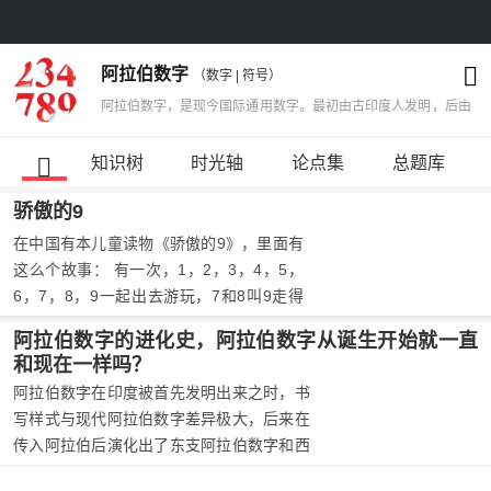
阿拉伯数字
（数字 | 符号）
阿拉伯数字，是现今国际通用数字。最初由古印度人发明，后由
阿拉伯人传向欧洲，之后再经欧洲人将其现代化。正因阿拉伯人
的传播，成为该种数字最终被国际通用的关键节点，所以人们称
知识树
时光轴
论点集
总题库
其为阿拉伯数字。阿拉伯数字由0，1，2，3，4，5，6，7，
骄傲的9
8，9共10个计数符号组成。采取位值法，高位在左，低位在
右，从左往右书写。借助一些简单的数学符号(小数点、负号、
在中国有本儿童读物《骄傲的9》，里面有
百分号等)，这个系统可以明确的表示所有的有理数。为了表示
这么个故事： 有一次，1，2，3，4，5，
极大或极小的数字，人们在阿拉伯数字的基础上创造了科学记数
6，7，8，9一起出去游玩，7和8叫9走得
法。公元500年前后，随着经济、种姓制度的兴起和发展，印度
快一点儿，可9却骄傲地说：“我是老大，我
阿拉伯数字的进化史，阿拉伯数字从诞生开始就一直
次大陆西北部的旁遮普地区的数学一直处于领先地位。
不会听你们的。 ”走了一会儿，9不小心摔
和现在一样吗？
了个跟头，变成了6，于是它只好站在8和7
阿拉伯数字在印度被首先发明出来之时，书
的后面。 又过了一会儿，它觉得自己还是
写样式与现代阿拉伯数字差异极大，后来在
比1，2，3，4，5大，所以又骄傲了起来。
传入阿拉伯后演化出了东支阿拉伯数字和西
1，2，3，4，5让它走得快一点儿，它还是
支阿拉伯数字，其中东支阿拉伯数字成功在
不听。 就在这时，它又把腿给摔断了，结