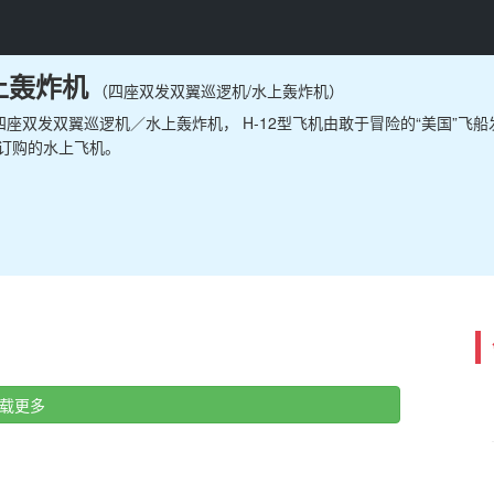
上轰炸机
（四座双发双翼巡逻机/水上轰炸机）
一种四座双发双翼巡逻机／水上轰炸机， H-12型飞机由敢于冒险的“美国”飞
订购的水上飞机。
载更多