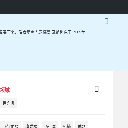
船发展而来，后者是商人罗德曼·瓦纳梅克于1914年
领域
轰炸机
飞行武器
热兵器
飞行器
机械
武器