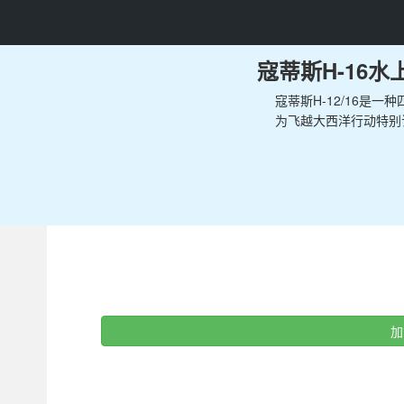
寇蒂斯H-16水
寇蒂斯H-12/16是
为飞越大西洋行动特别
加