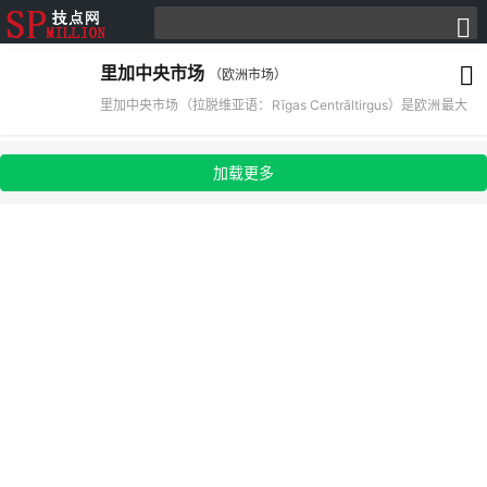
里加中央市场
（欧洲市场）
里加中央市场（拉脱维亚语：Rīgas Centrāltirgus）是欧洲最大
的市场，位于拉脱维亚首都里加。里加中央市场是20世纪拉脱
维亚最著名的建筑之一，也被列入世界文化遗产名单。市场自
加载更多
1922年开始计划建造，修建于1924年至1930年期间。