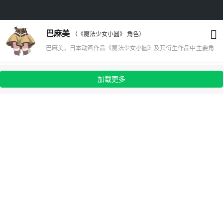
巴麻美
（《魔法少女小圆》 角色）
巴麻美，日本动画作品《魔法少女小圆》及其衍生作品中主要角
色 。在寂寞与危险中独自从容应对一切的学姐。但有一颗玻璃
心，十分容易受到伤害，也害怕寂寞。刚一出场就无意识地拉鹿
加载更多
目圆和美树沙耶香成为魔法少女，因为她想要战友来和自己共同
承担这一切。命运十分不幸。