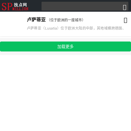
卢萨蒂亚
（位于欧洲的一座城市）
卢萨蒂亚（Lusatia）位于欧洲大陆的中部，其地域横跨德国、
波兰及捷克三国的疆界。卢萨蒂亚是索布人的集中地，时自今
日，仍然有寻求索布人独立的组织在这地区活跃着。卢萨蒂亚仍
加载更多
然保留着当年索布人留下的艺术生活，湛蓝彩服与陶器都是当地
的特色土产。