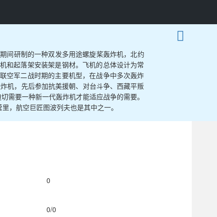
界大战期间研制的一种双发多用途螺旋桨轰炸机，北约
动机和起落架安装架是钢材。飞机的总体设计为常
苏联空军二战时期的主要机型，在战争中多次轰炸
轰炸机，先后参加抗美援朝、对台斗争、西藏平叛
迫切需要一种新一代轰炸机才能适应战争的需要。
中营里，航空巨匠图波列夫也是其中之一。
0
0
/
0