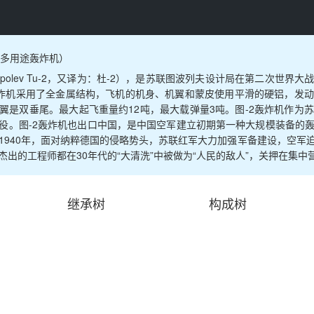
发多用途轰炸机）
upolev Tu-2，又译为：杜-2），是苏联图波列夫设计局在第二次世
2轰炸机采用了全金属结构，飞机的机身、机翼和蒙皮使用平滑的硬铝，发
翼是双垂尾。最大起飞重量约12吨，最大载弹量3吨。图-2轰炸机作为
役。图-2轰炸机也出口中国，是中国空军建立初期第一种大规模装备的
1940年，面对纳粹德国的侵略势头，苏联红军大力加强军备建设，空军
杰出的工程师都在30年代的“大清洗”中被做为“人民的敌人”，关押在集
继承树
构成树