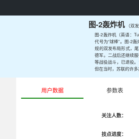
图-2轰炸机
（双
图-2轰炸机（英语：T
代号为“球棒”。图-
规的双发布局形式，尾
德军。二战后还继续服
等战役战斗，已退役。
但在当时，苏联的许多
用户数据
参数表
关注人数：
技点进度：